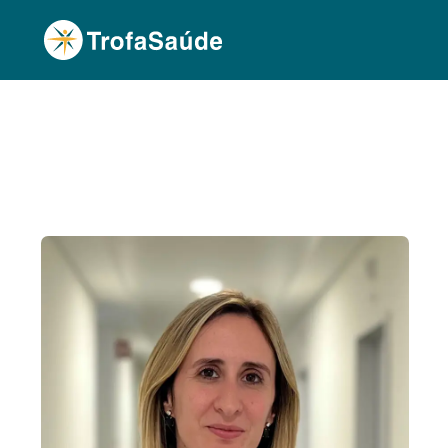
Página Inicial
Corpo Clínico
Sara Pocinho, D
•
•