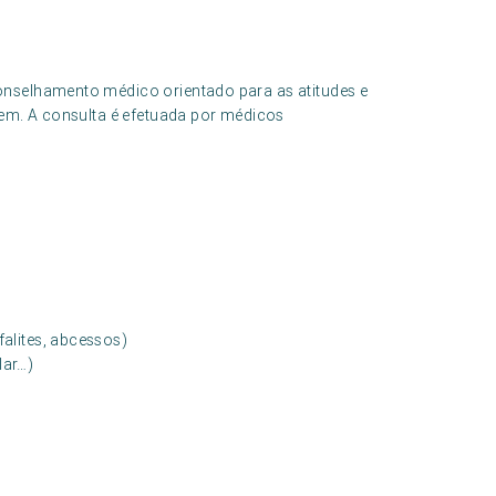
conselhamento médico orientado para as atitudes e
gem. A consulta é efetuada por médicos
falites, abcessos)
lar…)