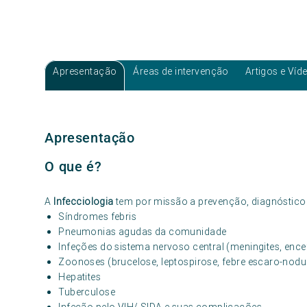
Apresentação
Áreas de intervenção
Artigos e Víd
Apresentação
O que é?
A
Infecciologia
tem por missão a prevenção, diagnóstico 
Síndromes febris
Pneumonias agudas da comunidade
Infeções do sistema nervoso central (meningites, ence
Zoonoses (brucelose, leptospirose, febre escaro-nodu
Hepatites
Tuberculose