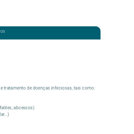
eos
e tratamento de doenças infeciosas, tais como:
falites, abcessos)
lar…)