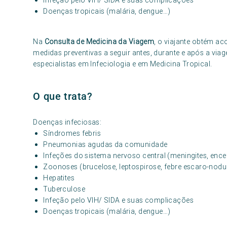
Infeção pelo VIH/ SIDA e suas complicações
Doenças tropicais (malária, dengue…)
Na
Consulta de Medicina da Viagem
, o viajante obtém a
medidas preventivas a seguir antes, durante e após a via
especialistas em Infeciologia e em Medicina Tropical.
O que trata?
Doenças infeciosas:
Síndromes febris
Pneumonias agudas da comunidade
Infeções do sistema nervoso central (meningites, ence
Zoonoses (brucelose, leptospirose, febre escaro-nodu
Hepatites
Tuberculose
Infeção pelo VIH/ SIDA e suas complicações
Doenças tropicais (malária, dengue…)