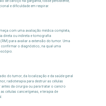
ção de caroço na garganta, tosse persistente,
ional e dificuldade em respirar.
começa com uma avaliação médica completa,
direta ou indireta e tomografia
(RM) para avaliar a extensão do tumor. Uma
a confirmar o diagnóstico, na qual uma
oscópio.
dio do tumor, da localização e da saúde geral
or, radioterapia para destruir as células
 antes da cirurgia ou para tratar o cancro
as células cancerígenas, e terapia de
l.