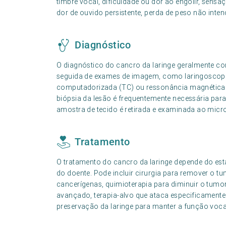
timbre vocal, dificuldade ou dor ao engolir, sensa
dor de ouvido persistente, perda de peso não intenc
Diagnóstico
O diagnóstico do cancro da laringe geralmente 
seguida de exames de imagem, como laringoscopia 
computadorizada (TC) ou ressonância magnética 
biópsia da lesão é frequentemente necessária par
amostra de tecido é retirada e examinada ao micr
Tratamento
O tratamento do cancro da laringe depende do esta
do doente. Pode incluir cirurgia para remover o tum
cancerígenas, quimioterapia para diminuir o tumor
avançado, terapia-alvo que ataca especificamente 
preservação da laringe para manter a função voca