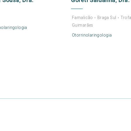
a Sousa, Dra.
Goreti Saldanha, Dra.
Famalicão
Braga Sul
Trof
•
•
Guimarães
nolaringologia
Otorrinolaringologia