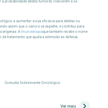
 a probabilidade destes tumores crescerem e se
lógico a aumentar a sua eficácia para detetar ou
ando assim que o cancro se espalhe, e contribui para
ncerígenas. A
imunoterapia
que também recebe o nome
o de tratamento que ajuda a estimular as defesas
Consulta Sobrevivente Oncológico
Ver mais