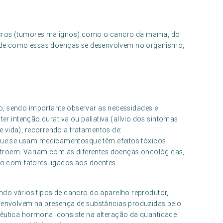
ancros (tumores malignos) como o cancro da mama, do
rma de como essas doenças se desenvolvem no organismo,
o, sendo importante observar as necessidades e
ter intenção curativa ou paliativa (alívio dos sintomas
 vida), recorrendo a tratamentos de:
que se usam medicamentosque têm efeitos tóxicos
stroem. Variam com as diferentes doenças oncológicas,
o com fatores ligados aos doentes.
do vários tipos de cancro do aparelho reprodutor,
envolvem na presença de substâncias produzidas pelo
utica hormonal consiste na alteração da quantidade