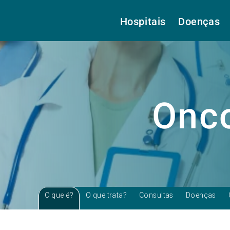
Hospitais
Doenças
Onco
O que é?
O que trata?
Consultas
Doenças