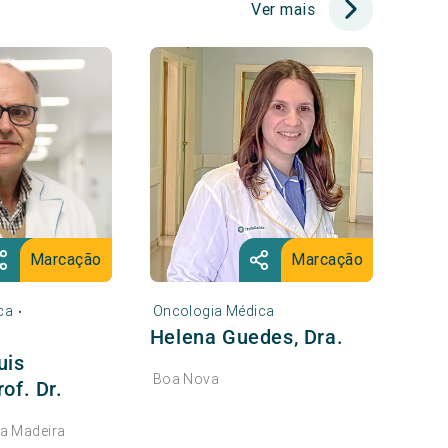
Ver mais
Marcação
Marcação
ca
Oncologia Médica
•
Helena Guedes, Dra.
a
uis
Boa Nova
of. Dr.
da Madeira