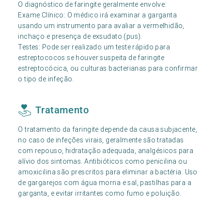
O diagnóstico de faringite geralmente envolve:
Exame Clínico: O médico irá examinar a garganta
usando um instrumento para avaliar a vermelhidão,
inchaço e presença de exsudato (pus).
Testes: Pode ser realizado um teste rápido para
estreptococos se houver suspeita de faringite
estreptocócica, ou culturas bacterianas para confirmar
o tipo de infeção.
Tratamento
O tratamento da faringite depende da causa subjacente,
no caso de infeções virais, geralmente são tratadas
com repouso, hidratação adequada, analgésicos para
alívio dos sintomas. Antibióticos como penicilina ou
amoxicilina são prescritos para eliminar a bactéria. Uso
de gargarejos com água morna e sal, pastilhas para a
garganta, e evitar irritantes como fumo e poluição.