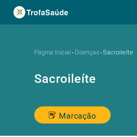
Página Inicial
Doenças
Sacroileíte
•
•
Sacroileíte
Marcação