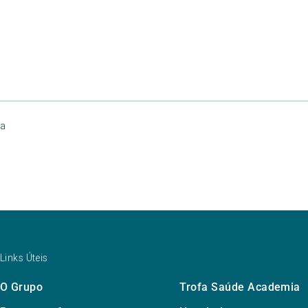
na
Links Úteis
O Grupo
Trofa Saúde Academia