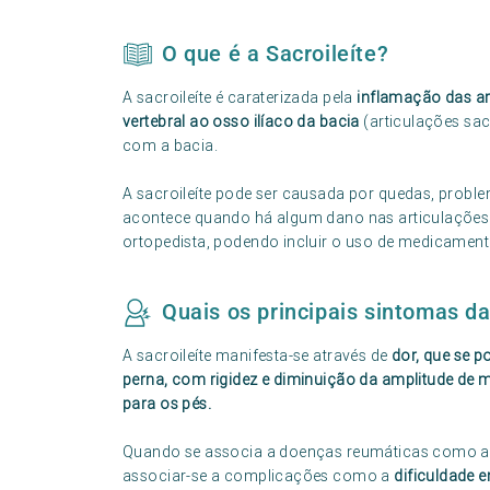
O que é a Sacroileíte?
A sacroileíte é caraterizada pela
inflamação das a
vertebral ao osso ilíaco da bacia
(articulações sacr
com a bacia.
A sacroileíte pode ser causada por quedas, problem
acontece quando há algum dano nas articulações 
ortopedista, podendo incluir o uso de medicamentos
Quais os principais sintomas da
A sacroileíte manifesta-se através de
dor, que se p
perna, com rigidez e diminuição da amplitude de m
para os pés.
Quando se associa a doenças reumáticas como a es
associar-se a complicações como a
dificuldade 