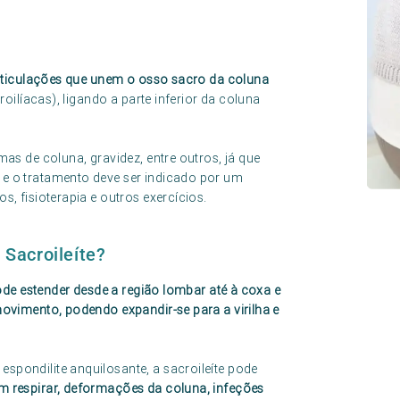
rticulações que unem o osso sacro da coluna
oilíacas), ligando a parte inferior da coluna
as de coluna, gravidez, entre outros, já que
e o tratamento deve ser indicado por um
, fisioterapia e outros exercícios.
 Sacroileíte?
ode estender desde a região lombar até à coxa e
ovimento, podendo expandir-se para a virilha e
pondilite anquilosante, a sacroileíte pode
em respirar, deformações da coluna, infeções