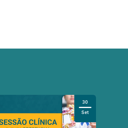
30
Set