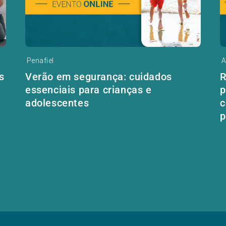
Penafiel
A
s
Verão em segurança: cuidados
R
essenciais para crianças e
p
adolescentes
c
p