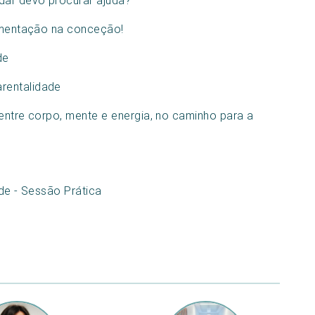
dar devo procurar ajuda?
limentação na conceção!
de
rentalidade
o entre corpo, mente e energia, no caminho para a
ade - Sessão Prática