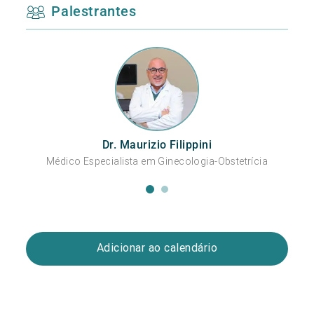
Palestrantes
Dr. Maurizio Filippini
Médico Especialista em Ginecologia-Obstetrícia
M
Adicionar ao calendário