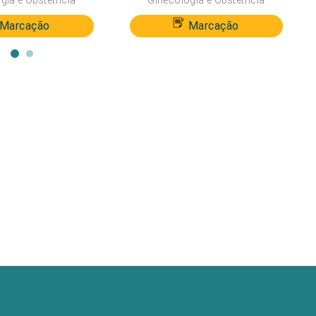
gia e Obstetrícia
Ginecologia e Obstetrícia
Marcação
Marcação