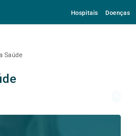
Hospitais
Doenças
a Saúde
úde