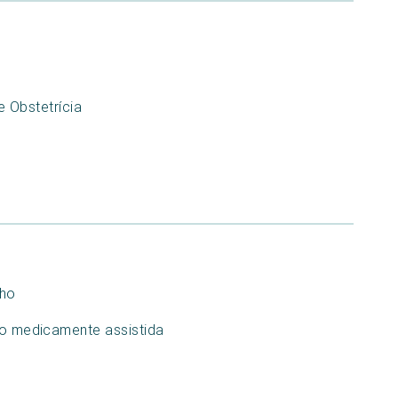
 Obstetrícia
nho
ção medicamente assistida