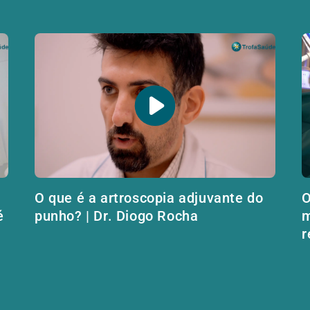
O que é a artroscopia adjuvante do
O
é
punho? | Dr. Diogo Rocha
m
r