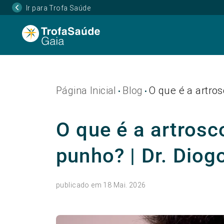
Ir para Trofa Saúde
Página Inicial
Blog
O que é a artro
•
•
O que é a artrosc
punho? | Dr. Dio
publicado em 18 Mai. 2026