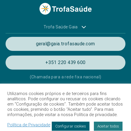
Trofa Saúde Gaia
geral@gaia.trofasaude.com
+351 220 439 600
(Chamada para a rede fixa nacional)
Utilizamos cookies próprios e de terceiros para fins
Política de Privacidade e de Cookies
analíticos. Pode configurar ou recusar os cookies clicando
em “Configuração de cookies”. Também pode aceitar todos
Termos e condições de utilização
os cookies, premindo o botão “Aceitar tudo”. Para mais
informações, pode visitar a nossa Política de privacidade.
Listagem das Unidades Hospitalares
Política de Privacidade
Proteção de dados
Configurar cookies
Aceitar todos