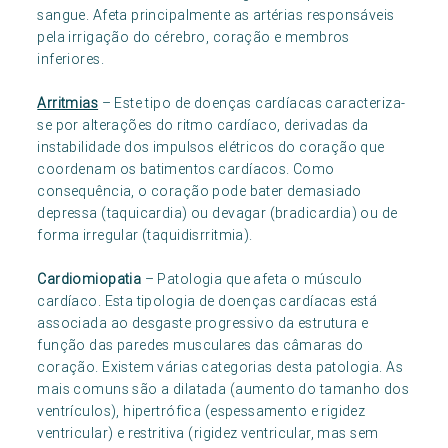
sangue. Afeta principalmente as artérias responsáveis
pela irrigação do cérebro, coração e membros
inferiores.
Arritmias
– Este tipo de doenças cardíacas caracteriza-
se por alterações do ritmo cardíaco, derivadas da
instabilidade dos impulsos elétricos do coração que
coordenam os batimentos cardíacos. Como
consequência, o coração pode bater demasiado
depressa (taquicardia) ou devagar (bradicardia) ou de
forma irregular (taquidisrritmia).
Cardiomiopatia
– Patologia que afeta o músculo
cardíaco. Esta tipologia de doenças cardíacas está
associada ao desgaste progressivo da estrutura e
função das paredes musculares das câmaras do
coração. Existem várias categorias desta patologia. As
mais comuns são a dilatada (aumento do tamanho dos
ventrículos), hipertrófica (espessamento e rigidez
ventricular) e restritiva (rigidez ventricular, mas sem