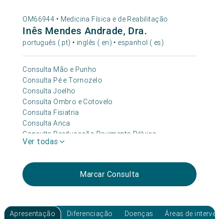
OM66944 •
Medicina Física e de Reabilitação
Inês Mendes Andrade, Dra.
português ( pt) • inglês ( en) • espanhol ( es)
Consulta Mão e Punho
Consulta Pé e Tornozelo
Consulta Joelho
Consulta Ombro e Cotovelo
Consulta Fisiatria
Consulta Anca
Consulta Reeducação Pavimento Pélvico
Ver todas
Consulta Incontinência Urinária
Marcar Consulta
Apresentação
Diferenciação
Doenças
Áreas de interv