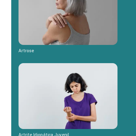
Artrose
Artrite Idiopática Juvenil