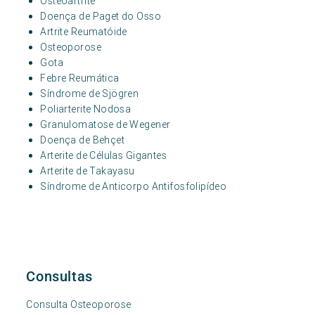
Osteoartrite
Doença de Paget do Osso
Artrite Reumatóide
Osteoporose
Gota
Febre Reumática
Síndrome de Sjögren
Poliarterite Nodosa
Granulomatose de Wegener
Doença de Behçet
Arterite de Células Gigantes
Arterite de Takayasu
Síndrome de Anticorpo Antifosfolipídeo
Consultas
Consulta Osteoporose