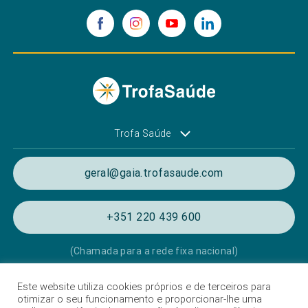
Trofa Saúde
geral@gaia.trofasaude.com
+351 220 439 600
(Chamada para a rede fixa nacional)
Este website utiliza cookies próprios e de terceiros para
Política de Privacidade e de Cookies
otimizar o seu funcionamento e proporcionar-lhe uma