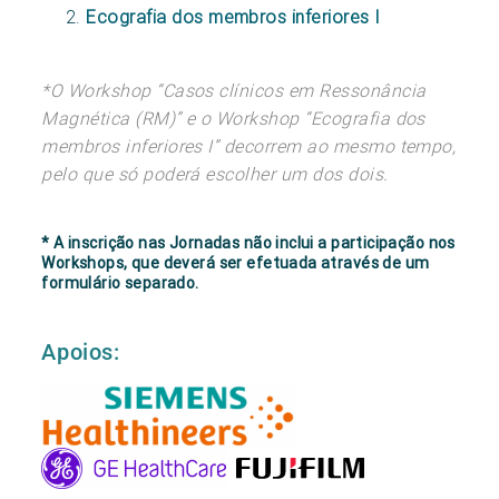
Ecografia dos membros inferiores I
*O Workshop “Casos clínicos em Ressonância
Magnética (RM)” e o Workshop “Ecografia dos
membros inferiores I” decorrem ao mesmo tempo,
pelo que só poderá escolher um dos dois.
* A inscrição nas Jornadas não inclui a participação nos
Workshops, que deverá ser efetuada através de um
formulário separado.
Apoios: