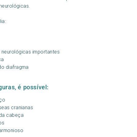
neurológicas.
ia:
 neurológicas importantes
ca
do diafragma
uras, é possível:
oço
sseas cranianas
 da cabeça
os
harmonioso