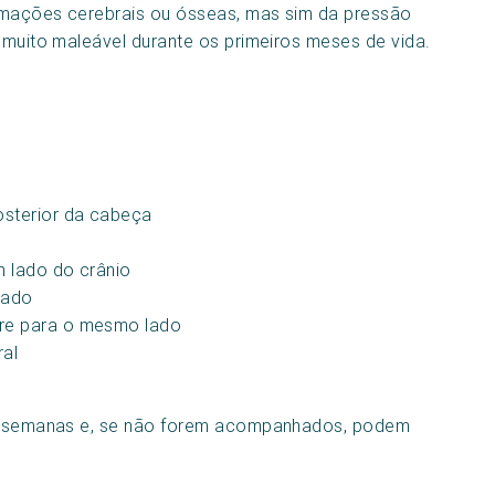
rmações cerebrais ou ósseas, mas sim da pressão
a muito maleável durante os primeiros meses de vida.
osterior da cabeça
m lado do crânio
vado
pre para o mesmo lado
ral
ras semanas e, se não forem acompanhados, podem