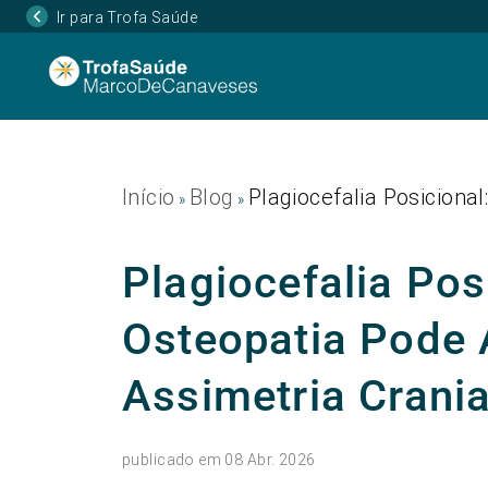
Ir para Trofa Saúde
Início
Blog
Plagiocefalia Posiciona
»
»
Plagiocefalia Pos
Osteopatia Pode 
Assimetria Crani
publicado em 08 Abr. 2026