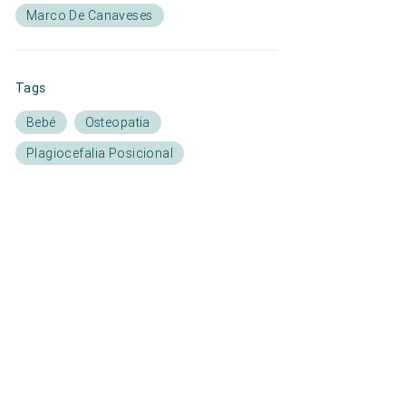
Marco De Canaveses
Tags
Bebé
Osteopatia
Plagiocefalia Posicional