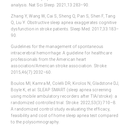
analysis. Nat Sci Sleep. 2021;13:283–90.
Zhang Y, Wang W, Cai S, Sheng Q, Pan S, Shen F, Tang
Q, Liu Y. Obstructive sleep apnea exaggerates cognitive
dysfunction in stroke patients. Sleep Med. 2017;33:183–
90.
Guidelines for the management of spontaneous
intracerebral hemorrhage: A guideline for healthcare
professionals from the American heart
association/American stroke association. Stroke.
2015;46(7):2032–60.
Boulos MI, Kamra M, Colelli DR, Kirolos N, Gladstone DJ,
Boyle K, et al. SLEAP SMART (sleep apnea screening
using mobile ambulatory recorders after TIA/stroke): a
randomized controlled trial. Stroke. 2022;53(3):710–8.
A randomized control study evaluating the efficacy,
feasibility and cost of home sleep apnea test compared
to the polysomnography.