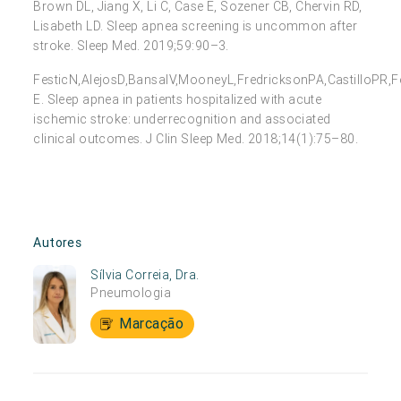
Brown DL, Jiang X, Li C, Case E, Sozener CB, Chervin RD,
Lisabeth LD. Sleep apnea screening is uncommon after
stroke. Sleep Med. 2019;59:90–3.
FesticN,AlejosD,BansalV,MooneyL,FredricksonPA,CastilloPR,F
E. Sleep apnea in patients hospitalized with acute
ischemic stroke: underrecognition and associated
clinical outcomes. J Clin Sleep Med. 2018;14(1):75–80.
Autores
Sílvia Correia, Dra.
Pneumologia
Marcação