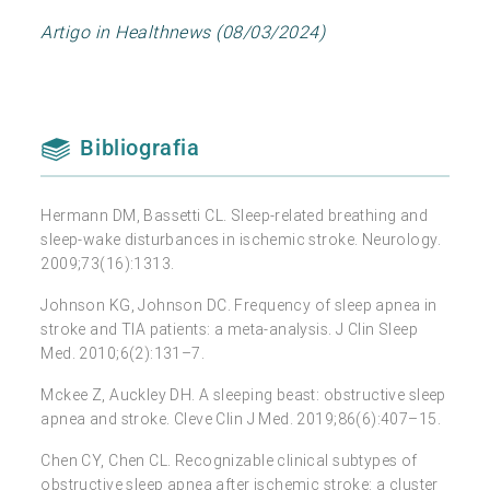
Artigo in Healthnews (08/03/2024)
Bibliografia
Hermann DM, Bassetti CL. Sleep-related breathing and
sleep-wake disturbances in ischemic stroke. Neurology.
2009;73(16):1313.
Johnson KG, Johnson DC. Frequency of sleep apnea in
stroke and TIA patients: a meta-analysis. J Clin Sleep
Med. 2010;6(2):131–7.
Mckee Z, Auckley DH. A sleeping beast: obstructive sleep
apnea and stroke. Cleve Clin J Med. 2019;86(6):407–15.
Chen CY, Chen CL. Recognizable clinical subtypes of
obstructive sleep apnea after ischemic stroke: a cluster