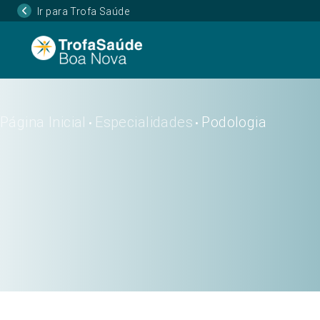
Ir para Trofa Saúde
Página Inicial
Especialidades
Podologia
•
•