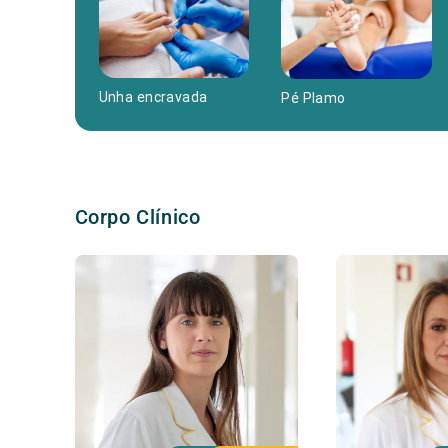
Unha encravada
Pé Plamo
Corpo Clínico