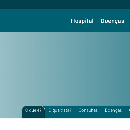
Hospital
Doenças
O que é?
O que trata?
Consultas
Doenças