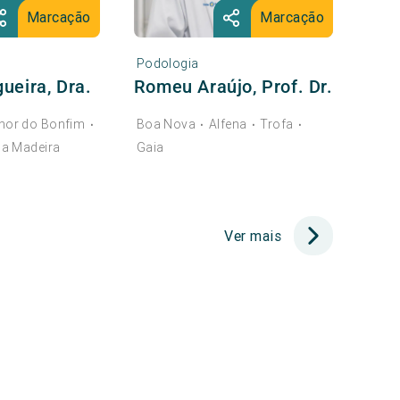
Marcação
Marcação
Podologia
ueira, Dra.
Romeu Araújo, Prof. Dr.
hor do Bonfim
Boa Nova
Alfena
Trofa
•
•
•
•
da Madeira
Gaia
Ver mais