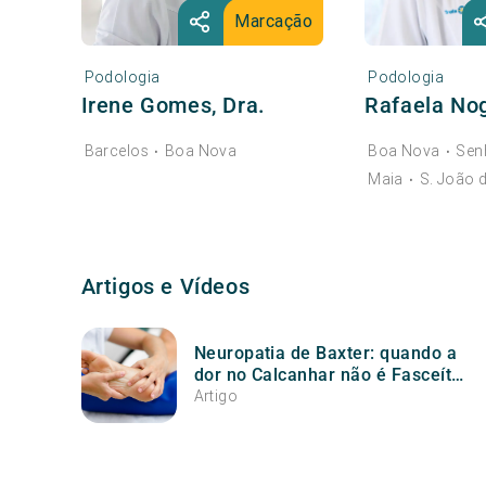
Marcação
Podologia
Podologia
Irene Gomes, Dra.
Rafaela Nog
Barcelos
Boa Nova
Boa Nova
Sen
•
•
Maia
S. João 
•
Artigos e Vídeos
Neuropatia de Baxter: quando a
dor no Calcanhar não é Fasceíte
Plantar
Artigo