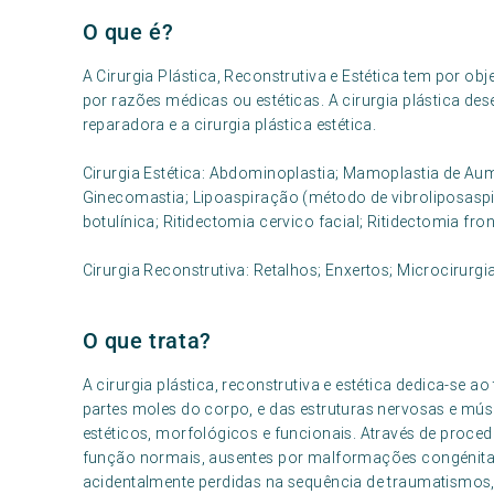
O que é?
A Cirurgia Plástica, Reconstrutiva e Estética tem por o
por razões médicas ou estéticas. A cirurgia plástica des
reparadora e a cirurgia plástica estética.
Cirurgia Estética: Abdominoplastia; Mamoplastia de A
Ginecomastia; Lipoaspiração (método de vibroliposaspir
botulínica; Ritidectomia cervico facial; Ritidectomia fron
Cirurgia Reconstrutiva: Retalhos; Enxertos; Microcirurgi
O que trata?
A cirurgia plástica, reconstrutiva e estética dedica-se 
partes moles do corpo, e das estruturas nervosas e mús
estéticos, morfológicos e funcionais. Através de proced
função normais, ausentes por malformações congénitas
acidentalmente perdidas na sequência de traumatismos