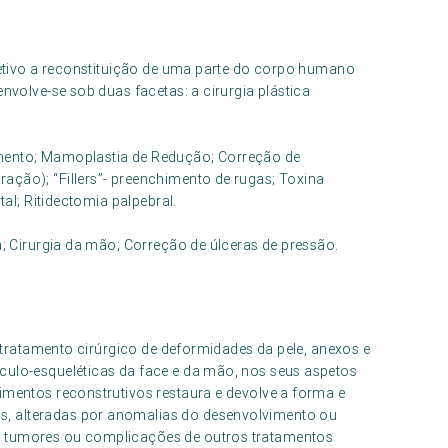
bjetivo a reconstituição de uma parte do corpo humano
envolve-se sob duas facetas: a cirurgia plástica
umento; Mamoplastia de Redução; Correção de
ação); “Fillers”- preenchimento de rugas; Toxina
tal; Ritidectomia palpebral.
a; Cirurgia da mão; Correção de úlceras de pressão.
ao tratamento cirúrgico de deformidades da pele, anexos e
culo-esqueléticas da face e da mão, nos seus aspetos
imentos reconstrutivos restaura e devolve a forma e
, alteradas por anomalias do desenvolvimento ou
, tumores ou complicações de outros tratamentos