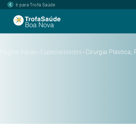
Ir para Trofa Saúde
Página Inicial
Especialidades
Cirurgia Plástica,
•
•