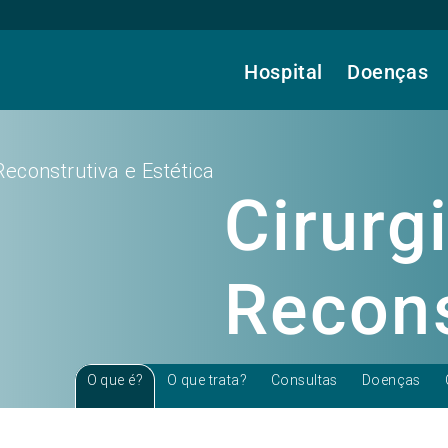
Hospital
Doenças
 Reconstrutiva e Estética
Cirurgi
Recons
Estéti
O que é?
O que trata?
Consultas
Doenças