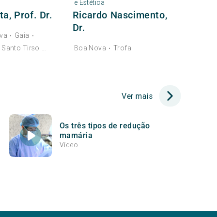
e Estética
a, Prof. Dr.
Ricardo Nascimento,
Dr.
va
Gaia
•
•
Santo Tirso
Boa Nova
Trofa
•
...
•
Ver mais
Os três tipos de redução
mamária
Vídeo