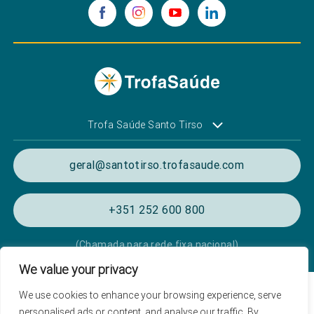
Trofa Saúde Santo Tirso
geral@santotirso.trofasaude.com
+351 252 600 800
(Chamada para rede fixa nacional)
We value your privacy
Política de Privacidade e Cookies
We use cookies to enhance your browsing experience, serve
personalised ads or content, and analyse our traffic. By