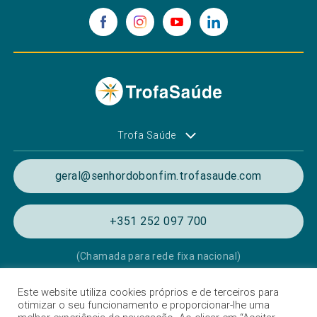
Trofa Saúde
geral@senhordobonfim.trofasaude.com
+351 252 097 700
(Chamada para rede fixa nacional)
Este website utiliza cookies próprios e de terceiros para
Política de Privacidade e de Cookies
otimizar o seu funcionamento e proporcionar-lhe uma