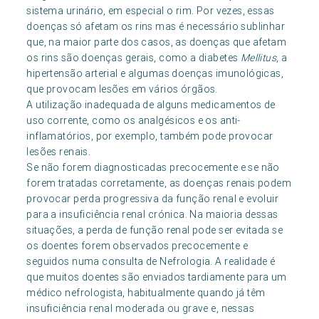
sistema urinário, em especial o rim. Por vezes, essas
doenças só afetam os rins mas é necessário sublinhar
que, na maior parte dos casos, as doenças que afetam
os rins são doenças gerais, como a diabetes
Mellitus
, a
hipertensão arterial e algumas doenças imunológicas,
que provocam lesões em vários órgãos.
A utilização inadequada de alguns medicamentos de
uso corrente, como os analgésicos e os anti-
inflamatórios, por exemplo, também pode provocar
lesões renais.
Se não forem diagnosticadas precocemente e se não
forem tratadas corretamente, as doenças renais podem
provocar perda progressiva da função renal e evoluir
para a insuficiência renal crónica. Na maioria dessas
situações, a perda de função renal pode ser evitada se
os doentes forem observados precocemente e
seguidos numa consulta de Nefrologia. A realidade é
que muitos doentes são enviados tardiamente para um
médico nefrologista, habitualmente quando já têm
insuficiência renal moderada ou grave e, nessas