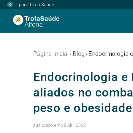
Ir para Trofa Saúde
Página Inicial
Blog
Endocrinologia 
•
•
Endocrinologia e 
aliados no comba
peso e obesidade
publicado em 28 Abr. 2022