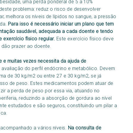
besidade, uma perda ponderal de 5 a 10%
este problema: reduz o risco de desenvolver
ar, melhora os níveis de lípidos no sangue, a pressão
ida.
Para isso é necessário iniciar um plano que tem
mentação saudável, adequada a cada doente e tendo
 exercício físico regular.
Este exercício físico deve
e dão prazer ao doente.
 e muitas vezes necessita da ajuda de
 avaliação do perfil endócrino e metabólico. Devem
a de 30 kg/m2 ou entre 27 e 30 kg/m2, se já
esso de peso. Estes medicamentos podem atuar de
uzir a perda de peso por essa via, atuando no
eriferia, reduzindo a absorção de gordura ao nível
te estudados e são seguros, constituindo um pilar a
ica.
 acompanhado a vários níveis.
Na consulta de