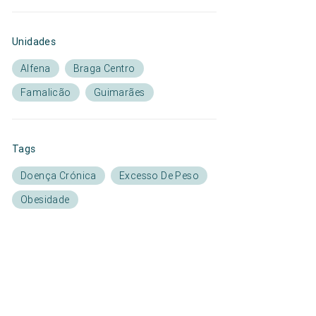
Unidades
Alfena
Braga Centro
Famalicão
Guimarães
Tags
Doença Crónica
Excesso De Peso
Obesidade