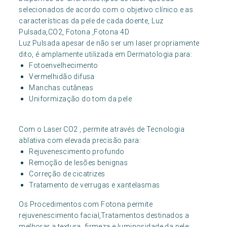
selecionados de acordo com o objetivo clínico e as
características da pele de cada doente, Luz
Pulsada,CO2, Fotona ,Fotona 4D
Luz Pulsada apesar de não ser um laser propriamente
dito, é amplamente utilizada em Dermatologia para:
Fotoenvelhecimento
Vermelhidão difusa
Manchas cutâneas
Uniformização do tom da pele
Com o Laser CO2 , permite através de Tecnologia
ablativa com elevada precisão para:
Rejuvenescimento profundo
Remoção de lesões benignas
Correção de cicatrizes
Tratamento de verrugas e xantelasmas
Os Procedimentos com Fotona permite
rejuvenescimento facial,Tratamentos destinados a
melhorar a textura, firmeza e luminosidade da pele: