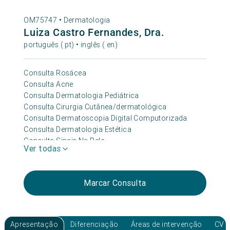
OM75747 •
Dermatologia
Luiza Castro Fernandes, Dra.
português ( pt) • inglês ( en)
Consulta Rosácea
Consulta Acne
Consulta Dermatologia Pediátrica
Consulta Cirurgia Cutânea/dermatológica
Consulta Dermatoscopia Digital Computorizada
Consulta Dermatologia Estética
Consulta Sinais Na Pele
Ver todas
Consulta Doenças Auto-imunes
Consulta Cabelo
Consulta Verrugas
Marcar Consulta
Consulta Micose
Consulta Manchas Na Pele
Consulta Cicatrizes
Consulta Dermatologia
Apresentação
Diferenciação
Áreas de intervenção
CV