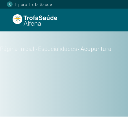
Ir para Trofa Saúde
Página Inicial
Especialidades
Acupuntura
•
•