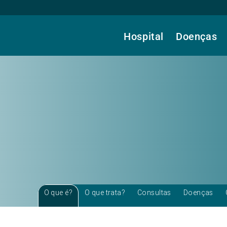
Hospital
Doenças
O que é?
O que trata?
Consultas
Doenças