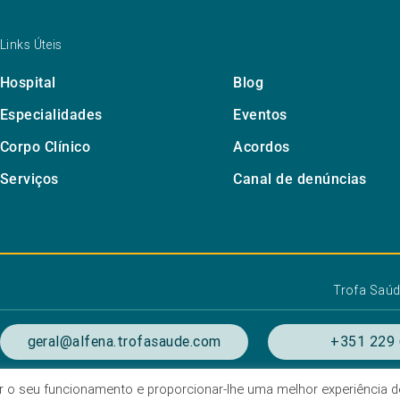
Links Úteis
Hospital
Blog
Especialidades
Eventos
Corpo Clínico
Acordos
Serviços
Canal de denúncias
Trofa Saú
geral@alfena.trofasaude.com
+351 229 
zar o seu funcionamento e proporcionar-lhe uma melhor experiência d
ondições de utilização
Listagem das Unidades Hospitala