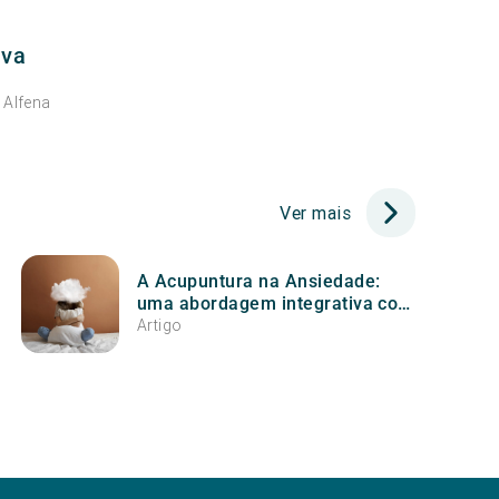
lva
Alfena
•
Ver mais
A Acupuntura na Ansiedade:
uma abordagem integrativa com
base científica
Artigo