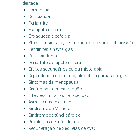
destaca:
Lombalgia
Dor ciática
Periartrite
Escapulo-umeral
Enxaqueca e cefaleia
Stress, ansiedade, perturbações do sono e depressã
Tendinites e nevralgias
Paralisia facial
Periartrite escapulo-umeral
Efeitos secundários da quimioterapia
Dependência do tabaco, álcool e algumas drogas
Sintomas da menopausa
Distúrbios da menstruação
Infeções urinárias de repetição
Asma, sinusite e rinite
Síndrome de Meniére
Síndrome de túnel cárpico
Problemas de infertilidade
Recuperação de Sequelas de AVC