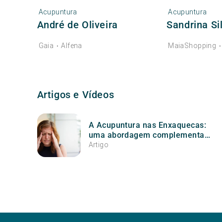
Acupuntura
Acupuntura
André de Oliveira
Sandrina Si
Gaia
Alfena
MaiaShopping
•
Artigos e Vídeos
A Acupuntura nas Enxaquecas:
uma abordagem complementar
para prevenir e aliviar as crises
Artigo