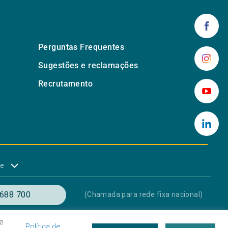
Perguntas Frequentes
Sugestões e reclamações
Recrutamento
de
688 700
(Chamada para rede fixa nacional)
e
Política de
res
Proteção de Dados
Livro de Reclamações