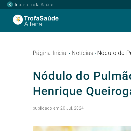
Ir para Trofa Saúde
Página Inicial
Notícias
Nódulo do Pu
•
•
Nódulo do Pulmão
Henrique Queiroga
publicado em 20 Jul. 2024