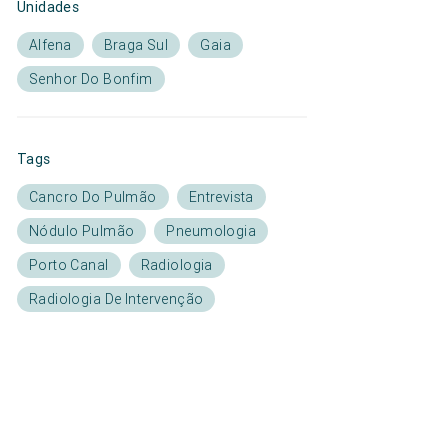
Unidades
Alfena
Braga Sul
Gaia
Senhor Do Bonfim
Tags
Cancro Do Pulmão
Entrevista
Nódulo Pulmão
Pneumologia
Porto Canal
Radiologia
Radiologia De Intervenção