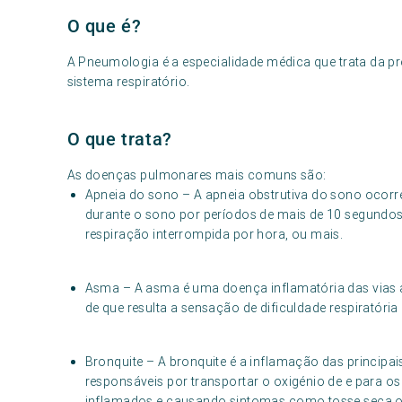
O que é?
A Pneumologia é a especialidade médica que trata da p
sistema respiratório.
O que trata?
As doenças pulmonares mais comuns são:
Apneia do sono – A apneia obstrutiva do sono ocorr
durante o sono por períodos de mais de 10 segundos.
respiração interrompida por hora, ou mais.
Asma – A asma é uma doença inflamatória das vias a
de que resulta a sensação de dificuldade respiratória 
Bronquite – A bronquite é a inflamação das principai
responsáveis por transportar o oxigénio de e para o
inflamados e causando sintomas como tosse seca ou 