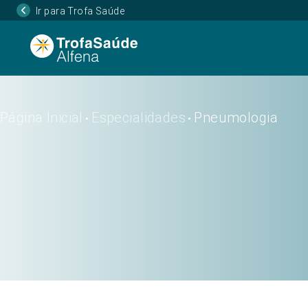
Ir para Trofa Saúde
Página Inicial
Especialidades
Pneumologia
•
•