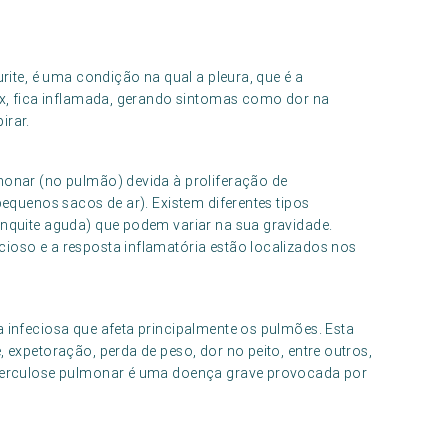
ite, é uma condição na qual a pleura, que é a
x, fica inflamada, gerando sintomas como dor na
irar.
onar (no pulmão) devida à proliferação de
equenos sacos de ar). Existem diferentes tipos
nquite aguda) que podem variar na sua gravidade.
oso e a resposta inflamatória estão localizados nos
infeciosa que afeta principalmente os pulmões. Esta
expetoração, perda de peso, dor no peito, entre outros,
berculose pulmonar é uma doença grave provocada por