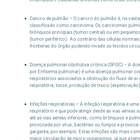
Cancro de pulmão – O cancro do pulmão é, na vasta m
classificado como carcinoma. Os carcinomas pulmo
brônquios principais (tumor central) ou em pequenos
(tumor periférico). Ao contrário das células normai
fronteiras do órgão podendo invadir os tecidos circ
Doença pulmonar obstrutiva crónica (DPOC) – A do
por Enfisema pulmonar) é uma doença pulmonar com
respiratórios associados a obstrução do fluxo de ar
respiratória, tosse, produção de muco (expetoração) 
Infeções respiratórias – A infeção respiratória é um
respiratório e que pode atingir desde as vias aéreas
até as vias aéreas inferiores, como brônquios e pulmõ
provocada por vírus, bactérias ou fungos e provoca 
garganta, por exemplo. Estas infeções são mais com
maior circulação de micro-organismos, já que a tem