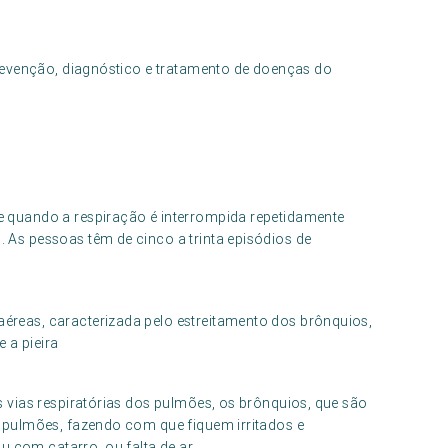
revenção, diagnóstico e tratamento de doenças do
e quando a respiração é interrompida repetidamente
 As pessoas têm de cinco a trinta episódios de
éreas, caracterizada pelo estreitamento dos brônquios,
e a pieira
s vias respiratórias dos pulmões, os brônquios, que são
s pulmões, fazendo com que fiquem irritados e
com catarro, ou falta de ar.