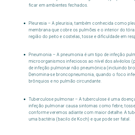
ficar em ambientes fechados.
Pleuresia – A pleurisia, também conhecida como pleur
membrana que cobre os pulmões e o interior do tóra
região do peito e costelas, tosse e dificuldade em resp
Pneumonia – A pneumonia é um tipo de infeção pulm
microorganismos infeciosos ao nível dos alvéolos (p
de infeção pulmonar não pneumónica (incluindo bro
Denomina-se broncopneumonia, quando o foco infeci
brônquios e no pulmão circundante.
Tuberculose pulmonar – A tuberculose é uma doença 
infeção pulmonar causa sintomas como febre, tosse, 
conforme veremos adiante com maior detalhe. A tu
uma bactéria (bacilo de Koch) e que pode ser fatal.