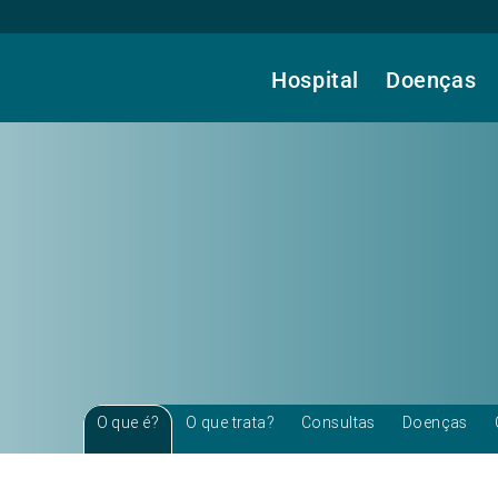
Hospital
Doenças
O que é?
O que trata?
Consultas
Doenças