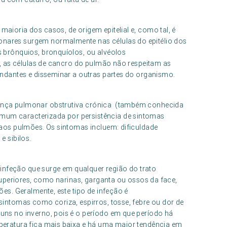
aioria dos casos, de origem epitelial e, como tal, é
nares surgem normalmente nas células do epitélio dos
 brônquios, bronquíolos, ou alvéolos
s, as células de cancro do pulmão não respeitam as
undantes e disseminar a outras partes do organismo.
ença pulmonar obstrutiva crónica (também conhecida
um caracterizada por persistência de sintomas
 aos pulmões. Os sintomas incluem: dificuldade
e sibilos.
a infeção que surge em qualquer região do trato
 superiores, como narinas, garganta ou ossos da face,
es. Geralmente, este tipo de infeção é
sintomas como coriza, espirros, tosse, febre ou dor de
uns no inverno, pois é o período em que período há
peratura fica mais baixa e há uma maior tendência em