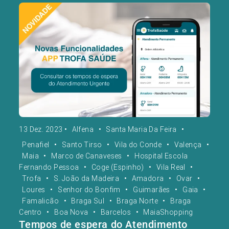
13 Dez. 2023
•
Alfena
•
Santa Maria Da Feira
•
Penafiel
•
Santo Tirso
•
Vila do Conde
•
Valença
•
Maia
•
Marco de Canaveses
•
Hospital Escola
Fernando Pessoa
•
Coge (Espinho)
•
Vila Real
•
Trofa
•
S. João da Madeira
•
Amadora
•
Ovar
•
Loures
•
Senhor do Bonfim
•
Guimarães
•
Gaia
•
Famalicão
•
Braga Sul
•
Braga Norte
•
Braga
Centro
•
Boa Nova
•
Barcelos
•
MaiaShopping
Tempos de espera do Atendimento