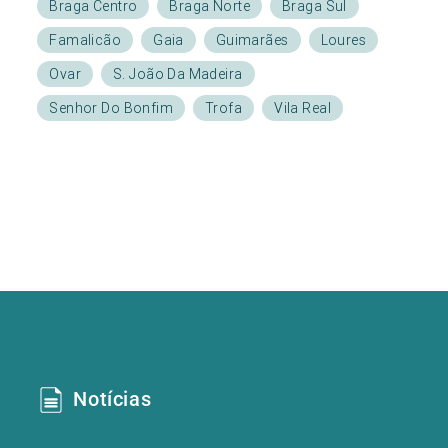
Braga Centro
Braga Norte
Braga Sul
Famalicão
Gaia
Guimarães
Loures
Ovar
S. João Da Madeira
Senhor Do Bonfim
Trofa
Vila Real
Notícias