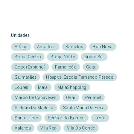
Unidades
Alfena
Amadora
Barcelos
Boa Nova
Braga Centro
Braga Norte
Braga Sul
Coge (Espinho)
Famalicão
Gaia
Guimarães
Hospital Escola Fernando Pessoa
Loures
Maia
MaiaShopping
Marco De Canaveses
Ovar
Penafiel
S. João Da Madeira
Santa Maria Da Feira
Santo Tirso
Senhor Do Bonfim
Trofa
Valença
Vila Real
Vila Do Conde