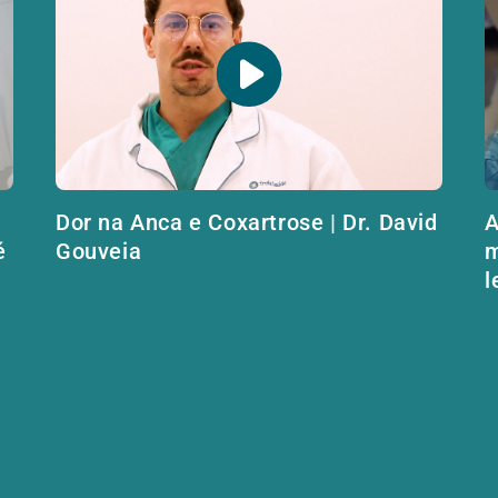
Dor na Anca e Coxartrose | Dr. David
A
é
Gouveia
m
l