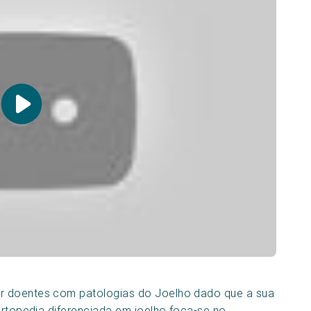
r doentes com patologias do Joelho dado que a sua
Ortopedia diferenciada em joelho foca-se no