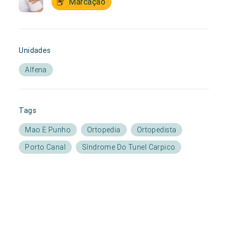
Marcação
Unidades
Alfena
Tags
Mao E Punho
Ortopedia
Ortopedista
Porto Canal
Síndrome Do Tunel Carpico