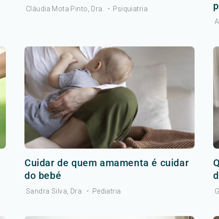
p
Cláudia Mota Pinto, Dra.
•
Psiquiatria
A
Cuidar de quem amamenta é cuidar
Q
do bebé
d
Sandra Silva, Dra.
•
Pediatria
G