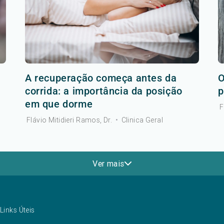
A recuperação começa antes da
O
corrida: a importância da posição
p
em que dorme
F
Flávio Mitidieri Ramos, Dr.
•
Clinica Geral
Ver mais
Links Úteis