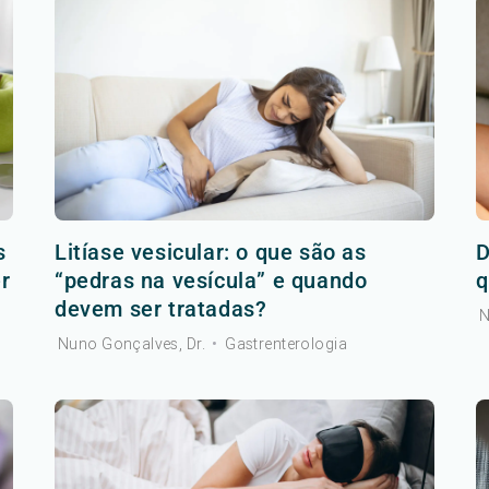
s
Litíase vesicular: o que são as
D
r
“pedras na vesícula” e quando
q
devem ser tratadas?
N
Nuno Gonçalves, Dr.
•
Gastrenterologia