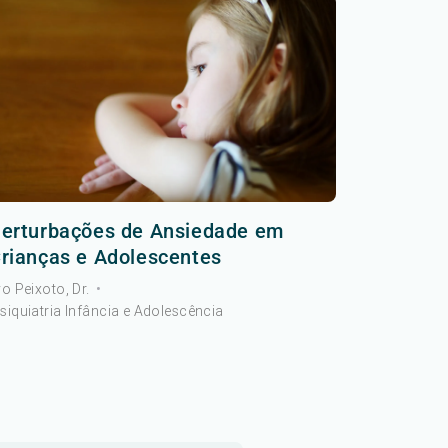
erturbações de Ansiedade em
rianças e Adolescentes
vo Peixoto, Dr.
•
siquiatria Infância e Adolescência