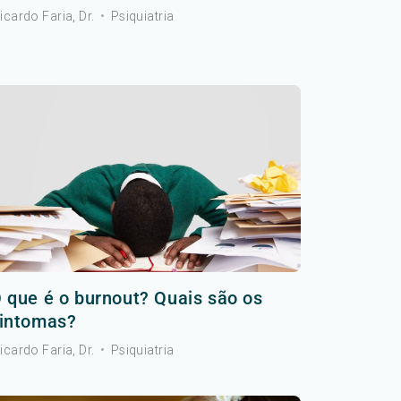
icardo Faria, Dr.
•
Psiquiatria
 que é o burnout? Quais são os
intomas?
icardo Faria, Dr.
•
Psiquiatria