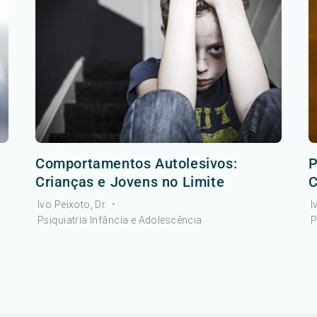
Comportamentos Autolesivos:
P
Crianças e Jovens no Limite
C
Ivo Peixoto, Dr.
•
I
Psiquiatria Infância e Adolescência
P