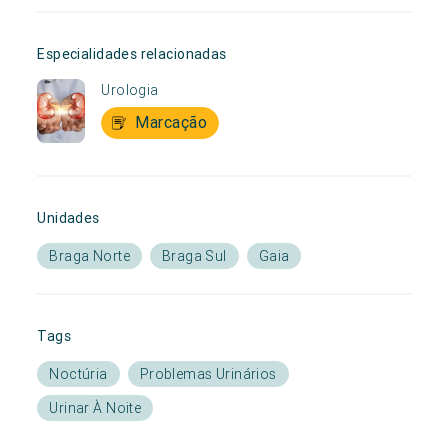
Especialidades relacionadas
Urologia
Marcação
Unidades
Braga Norte
Braga Sul
Gaia
Tags
Noctúria
Problemas Urinários
Urinar À Noite