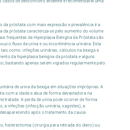
os casos de desconforto evidente é recomendável uma
s da próstata com mais expressão e prevalência é a
gna da próstata caracteriza-se pelo aumento do volume
ais frequentes da Hiperplasia Benigna da Próstata são
ouco fluxo de urina e ou incontinência urinária. Esta
ais como: infeções urinárias, cálculos na bexiga e
mento da hiperplasia benigna da próstata e alguns
si, bastando apenas serem vigiados regularmente pelo
luntária de urina da bexiga em situações impróprias. A
nta com a idade e atua de forma devastadora na
e tratada. A perda de urina pode ocorrer de forma
 a infeções (infecção urinária, vaginites), a
 desaparecendo após o tratamento da causa
, histerectomia (cirurgia para retirada do útero) ou