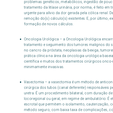
problemas genéticos, metabólicos, ingestão de pouco
tratamento da litíase urinária, por norma, é feito em 
urgente para alívio da dor gerada pela cólica renal. D
remoção do(s) cálculo(s) existentes. E, por último, e
formação de novos cálculos.
Oncologia Urológica – a Oncologia Urológica encarr
tratamento e seguimento dos tumores malignos do si
no cancro da próstata, neoplasias da bexiga, tumores
prática clínica na área da oncologia urológica basei
científica e muitos dos tratamentos cirúrgicos onco
minimamente invasivas.
Vasectomia – a vasectomia é um método de anticon
cirúrgica dos tubos (canal deferente) responsáveis p
uretra. É um procedimento bilateral, com duração de
locoregional ou geral, em regime de ambulatório. É e
escrotal que permitem o isolamento, cauterização, c
método seguro, com baixa taxa de complicações, co