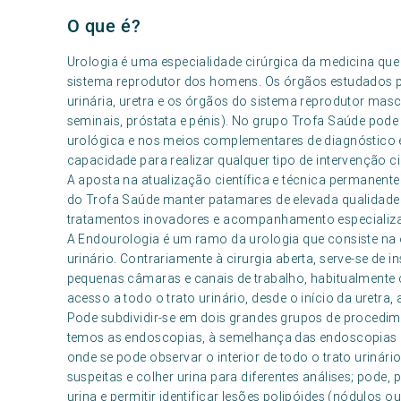
O que é?
Urologia é uma especialidade cirúrgica da medicina que 
sistema reprodutor dos homens. Os órgãos estudados pel
urinária, uretra e os órgãos do sistema reprodutor mascu
seminais, próstata e pénis). No grupo Trofa Saúde pod
urológica e nos meios complementares de diagnóstico e
capacidade para realizar qualquer tipo de intervenção
A aposta na atualização científica e técnica permanente 
do Trofa Saúde manter patamares de elevada qualidad
tratamentos inovadores e acompanhamento especializa
A Endourologia é um ramo da urologia que consiste na
urinário. Contrariamente à cirurgia aberta, serve-se d
pequenas câmaras e canais de trabalho, habitualmente 
acesso a todo o trato urinário, desde o início da uretra, 
Pode subdividir-se em dois grandes grupos de procedime
temos as endoscopias, à semelhança das endoscopias 
onde se pode observar o interior de todo o trato urinári
suspeitas e colher urina para diferentes análises; pode,
urina e permitir identificar lesões polipóides (nódulos