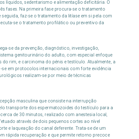
s líquidos, sedentarismo e alimentação deficitária. O
três fases. Na primeira fase procura-se o tratamento
e seguida, faz-se o tratamento da litíase em si pela com
xecuta-se o tratamento profilático ou preventivo da
ega-se da prevenção, diagnóstico, investigação,
stema genitourinário do adulto, com especial enfoque
 do rim, e carcinoma do pénis e testículo. Atualmente, a
a-se em protocolos internacionais com forte evidência
-urológicos realizam-se por meio de técnicas
cepção masculina que consiste na interrupção
elo transporte dos espermatozoides do testículo para a
 cerca de 30 minutos, realizado com anestesia local,
fetuado através de dois pequenos cortes ao nível
orte e laqueação do canal deferente. Trata-se de um
m rápida recuperação e que permite retorno precoce