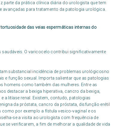
z parte da prática clínica diária do urologista que tem
 e avançadas para tratamento da patologia urológica.
 tortuosidade das veias espermáticas internas do
.
saudáveis. O varicocelo contribui significativamente
tam substancial incidência de problemas urológicosno
s e função sexual. Importa salientar que as patologias
l dos homens como também das mulheres. Entre as
 destacar a bexiga hiperativa, cancro da bexiga,
 e a litíase renal. Existem, contudo, patologias
enigna da próstata, cancro da próstata, disfunção erétil
s como por exemplo a fístula vesico-vaginal e os
elha-se a visita ao urologista com frequência de
que se verificarem, a fim de melhorar a qualidade de vida