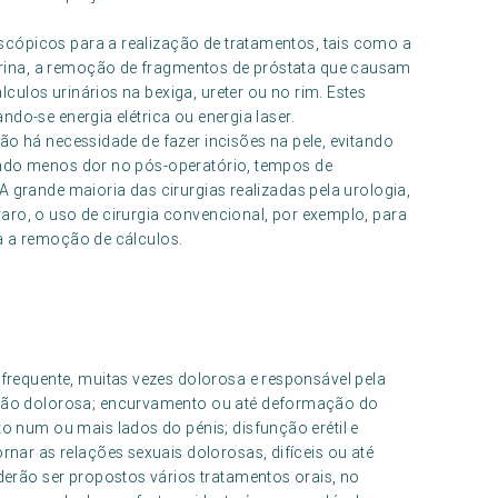
cópicos para a realização de tratamentos, tais como a
rina, a remoção de fragmentos de próstata que causam
ulos urinários na bexiga, ureter ou no rim. Estes
do-se energia elétrica ou energia laser.
ão há necessidade de fazer incisões na pele, evitando
ando menos dor no pós-operatório, tempos de
A grande maioria das cirurgias realizadas pela urologia,
aro, o uso de cirurgia convencional, por exemplo, para
a a remoção de cálculos.
frequente, muitas vezes dolorosa e responsável pela
ção dolorosa; encurvamento ou até deformação do
 num ou mais lados do pénis; disfunção erétil e
nar as relações sexuais dolorosas, difíceis ou até
erão ser propostos vários tratamentos orais, no