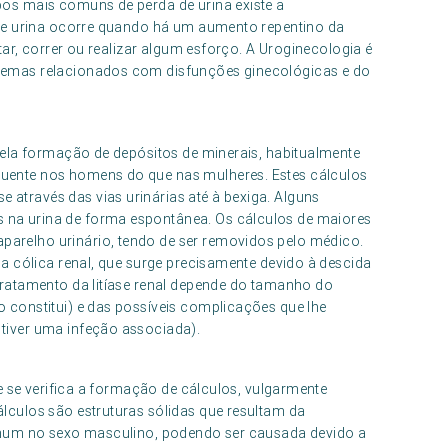
pos mais comuns de perda de urina existe a
a de urina ocorre quando há um aumento repentino da
ltar, correr ou realizar algum esforço. A Uroginecologia é
blemas relacionados com disfunções ginecológicas e do
 pela formação de depósitos de minerais, habitualmente
quente nos homens do que nas mulheres. Estes cálculos
através das vias urinárias até à bexiga. Alguns
 na urina de forma espontânea. Os cálculos de maiores
arelho urinário, tendo de ser removidos pelo médico.
da cólica renal, que surge precisamente devido à descida
 tratamento da litíase renal depende do tamanho do
o constitui) e das possíveis complicações que lhe
tiver uma infeção associada).
nde se verifica a formação de cálculos, vulgarmente
lculos são estruturas sólidas que resultam da
comum no sexo masculino, podendo ser causada devido a