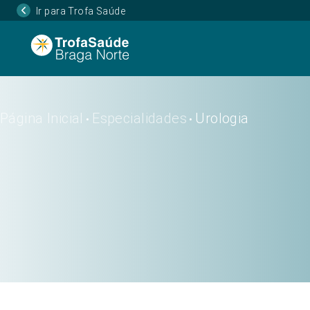
Ir para Trofa Saúde
Página Inicial
Especialidades
Urologia
•
•