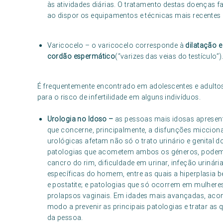
às atividades diárias. O tratamento destas doenças fa
ao dispor os equipamentos e técnicas mais recentes
Varicocelo – o varicocelo corresponde à
dilatação e
cordão espermático
(“varizes das veias do testículo”)
É frequentemente encontrado em adolescentes e adultos 
para o risco de infertilidade em alguns indivíduos.
Urologia no Idoso –
as pessoas mais idosas apresen
que concerne, principalmente, a disfunções miccionai
urológicas afetam não só o trato urinário e genita
patologias que acometem ambos os géneros, podemos
cancro do rim, dificuldade em urinar, infeção urinária
específicas do homem, entre as quais a hiperplasia b
e postatite; e patologias que só ocorrem em mulhere
prolapsos vaginais. Em idades mais avançadas, acons
modo a prevenir as principais patologias e tratar as 
da pessoa.