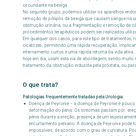
circundante na bexiga.
No segundo grupo, podemos utilizar os aparelhos endos
remoção de pólipos da bexiga que causam sangue na u
obstrução urinária, ou a fragmentação e remoção de cálc
procedimentos terapêuticos podem ser realizados utilizan
Em qualquer dos casos, para este tipo de tratamentos, n
cicatrizes, permitindo uma rápida recuperação, implic
internamento curtos e uma rápida retoma da vida ativa. 
hoje em dia, usam esta via de abordagem, sendo muito r
tratamento da obstrução induzida pela próstata, ou par
O que trata?
Patologias frequentemente tratadas pela Urologia:
Doença de Peyronie – a doença de Peyronie é pouco 
deformação do pénis. Os sintomas passam por: ere
pénis durante a ereção; presença de um espessamento
encurtamento peniano. A doença de Peyronie pode tor
impossíveis, de acordo com o grau de curvatura. Pod