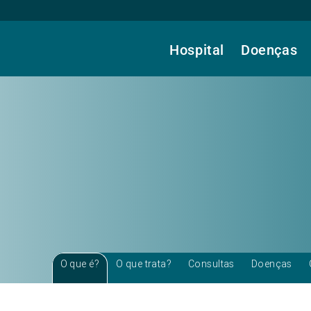
Hospital
Doenças
O que é?
O que trata?
Consultas
Doenças