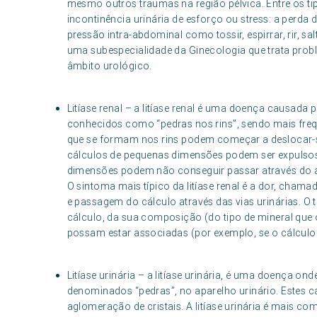
mesmo outros traumas na região pélvica. Entre os ti
incontinência urinária de esforço ou stress: a perd
pressão intra-abdominal como tossir, espirrar, rir, sa
uma subespecialidade da Ginecologia que trata pro
âmbito urológico.
Litíase renal – a litíase renal é uma doença causada
conhecidos como “pedras nos rins”, sendo mais fre
que se formam nos rins podem começar a deslocar-se 
cálculos de pequenas dimensões podem ser expulsos
dimensões podem não conseguir passar através do ap
O sintoma mais típico da litíase renal é a dor, chama
e passagem do cálculo através das vias urinárias. O
cálculo, da sua composição (do tipo de mineral que 
possam estar associadas (por exemplo, se o cálculo 
Litíase urinária – a litíase urinária, é uma doença o
denominados “pedras”, no aparelho urinário. Estes cá
aglomeração de cristais. A litíase urinária é mais 