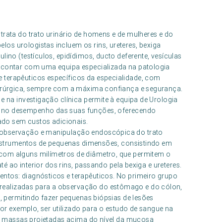
trata do trato urinário de homens e de mulheres e do
os urologistas incluem os rins, ureteres, bexiga
lino (testículos, epidídimos, ducto deferente, vesículas
e contar com uma equipa especializada na patologia
 terapêuticos específicos da especialidade, com
 cirúrgica, sempre com a máxima confiança e segurança.
e na investigação clínica permite à equipa de Urologia
e no desempenho das suas funções, oferecendo
do sem custos adicionais.
 observação e manipulação endoscópica do trato
e instrumentos de pequenas dimensões, consistindo em
com alguns milímetros de diâmetro, que permitem o
até ao interior dos rins, passando pela bexiga e ureteres.
ntos: diagnósticos e terapêuticos. No primeiro grupo
realizadas para a observação do estômago e do cólon,
o, permitindo fazer pequenas biópsias de lesões
 por exemplo, ser utilizado para o estudo de sangue na
 ou massas projetadas acima do nível da mucosa