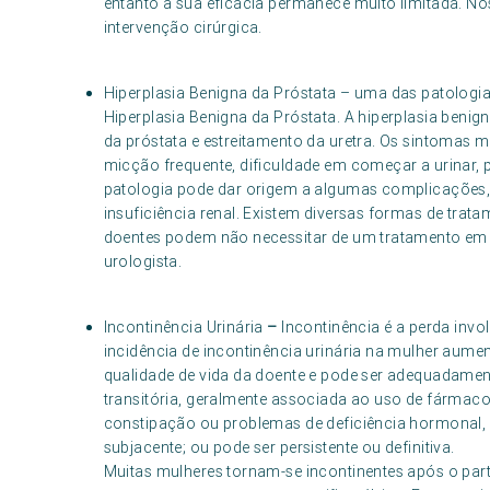
entanto a sua eficácia permanece muito limitada. N
intervenção cirúrgica.
Hiperplasia Benigna da Próstata – uma das patologia
Hiperplasia Benigna da Próstata. A hiperplasia beni
da próstata e estreitamento da uretra. Os sintomas m
micção frequente, dificuldade em começar a urinar, p
patologia pode dar origem a algumas complicações, t
insuficiência renal. Existem diversas formas de trata
doentes podem não necessitar de um tratamento em 
urologista.
Incontinência Urinária
–
Incontinência é a perda invo
incidência de incontinência urinária na mulher aume
qualidade de vida da doente e pode ser adequadament
transitória, geralmente associada ao uso de fármacos,
constipação ou problemas de deficiência hormonal,
subjacente; ou pode ser persistente ou definitiva.
Muitas mulheres tornam-se incontinentes após o parto