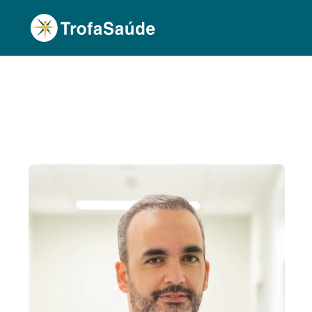
Página Inicial
Corpo Clínico
Luís Figueiredo,
•
•