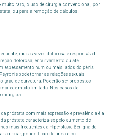
 muito raro, o uso de cirurgia convencional, por
stata, ou para a remoção de cálculos.
equente, muitas vezes dolorosa e responsável
ereção dolorosa; encurvamento ou até
um espessamento num ou mais lados do pénis;
Peyronie pode tornar as relações sexuais
 o grau de curvatura. Poderão ser propostos
ermanece muito limitada. Nos casos de
 cirúrgica.
 da próstata com mais expressão e prevalência é a
a da próstata caracteriza-se pelo aumento do
omas mais frequentes da Hiperplasia Benigna da
 a urinar, pouco fluxo de urina e ou