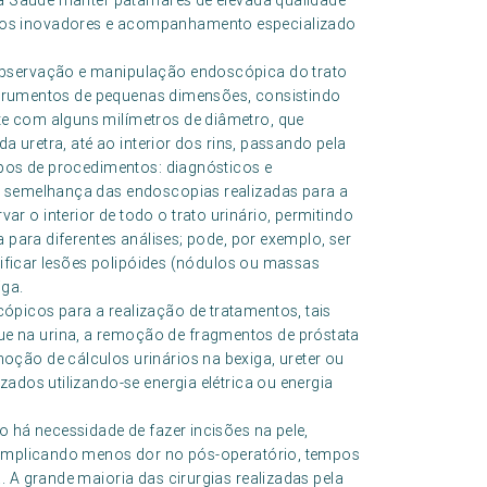
ofa Saúde manter patamares de elevada qualidade
tos inovadores e acompanhamento especializado
observação e manipulação endoscópica do trato
instrumentos de pequenas dimensões, consistindo
e com alguns milímetros de diâmetro, que
da uretra, até ao interior dos rins, passando pela
upos de procedimentos: diagnósticos e
à semelhança das endoscopias realizadas para a
 o interior de todo o trato urinário, permitindo
 para diferentes análises; pode, por exemplo, ser
ntificar lesões polipóides (nódulos ou massas
iga.
picos para a realização de tratamentos, tais
 na urina, a remoção de fragmentos de próstata
ção de cálculos urinários na bexiga, ureter ou
ados utilizando-se energia elétrica ou energia
o há necessidade de fazer incisões na pele,
, implicando menos dor no pós-operatório, tempos
. A grande maioria das cirurgias realizadas pela