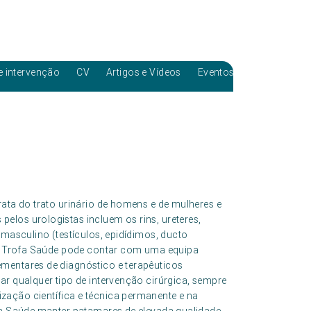
e intervenção
CV
Artigos e Vídeos
Eventos
rata do trato urinário de homens e de mulheres e
elos urologistas incluem os rins, ureteres,
 masculino (testículos, epidídimos, ducto
upo Trofa Saúde pode contar com uma equipa
mentares de diagnóstico e terapêuticos
ar qualquer tipo de intervenção cirúrgica, sempre
zação científica e técnica permanente e na