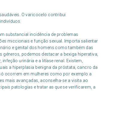
audáveis. O varicocelo contribui
indivíduos.
am substancial incidência de problemas
es miccionais e função sexual. Importa salientar
urinário e genital dos homens como também das
 géneros, podemos destacar a bexiga hiperativa,
infeção urinária e a litíase renal. Existem,
ais a hiperplasia benigna da próstata, cancro da
que só ocorrem em mulheres como por exemplo a
des mais avançadas, aconselha-se a visita ao
pais patologias e tratar as que se verificarem, a