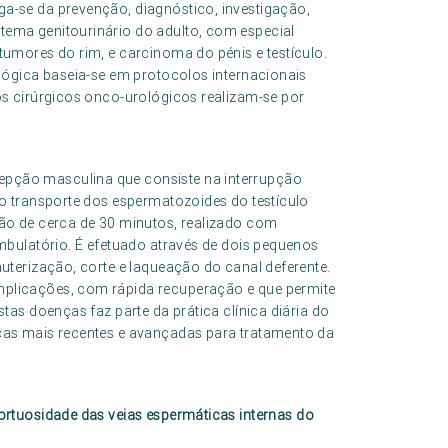
a-se da prevenção, diagnóstico, investigação,
tema genitourinário do adulto, com especial
tumores do rim, e carcinoma do pénis e testículo.
ológica baseia-se em protocolos internacionais
os cirúrgicos onco-urológicos realizam-se por
pção masculina que consiste na interrupção
lo transporte dos espermatozoides do testículo
ção de cerca de 30 minutos, realizado com
ambulatório. É efetuado através de dois pequenos
auterização, corte e laqueação do canal deferente.
mplicações, com rápida recuperação e que permite
tas doenças faz parte da prática clínica diária do
cas mais recentes e avançadas para tratamento da
tortuosidade das veias espermáticas internas do