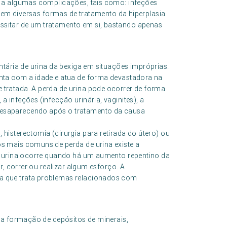
em a algumas complicações, tais como: infeções
istem diversas formas de tratamento da hiperplasia
ssitar de um tratamento em si, bastando apenas
ntária de urina da bexiga em situações impróprias.
enta com a idade e atua de forma devastadora na
 tratada. A perda de urina pode ocorrer de forma
a infeções (infecção urinária, vaginites), a
desaparecendo após o tratamento da causa
histerectomia (cirurgia para retirada do útero) ou
os mais comuns de perda de urina existe a
de urina ocorre quando há um aumento repentino da
ar, correr ou realizar algum esforço. A
ia que trata problemas relacionados com
ela formação de depósitos de minerais,