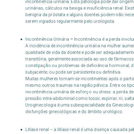
incontinência urinária. Esta patologia pode dar orig
urinárias, cálculos na bexiga e insuficiência renal. Ex
benigna da próstata e alguns doentes podem não nece
serem vigiados regularmente pelo urologista.
Incontinência Urinária
–
Incontinência é a perda involu
A incidência de incontinência urinária na mulher aum
qualidade de vida da doente e pode ser adequadamente
transitória, geralmente associada ao uso de fármacos, 
constipação ou problemas de deficiência hormonal, 
subjacente; ou pode ser persistente ou definitiva.
Muitas mulheres tornam-se incontinentes após o parto, 
mesmo outros traumas na região pélvica. Entre os tip
incontinência urinária de esforço ou stress: a perda 
pressão intra-abdominal como tossir, espirrar, rir, salt
Uroginecologia é uma subespecialidade da Ginecolog
disfunções ginecológicas e do âmbito urológico.
Litíase renal – a litíase renal é uma doença causada p