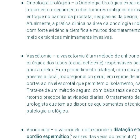
Oncologia Urológica – a Oncologia Urológica encarreg
tratamento e seguimento dos tumores malignos do sis
enfoque no cancro da próstata, neoplasias da bexiga, 
Atualmente, a prática clínica na área da oncologia ur
com forte evidência científica e muitos dos tratament
meio de técnicas minimamente invasivas.
Vasectomia – a vasectomia é um método de anticonce
cirúrgica dos tubos (canal deferente) responsáveis pe
para a uretra. É um procedimento bilateral, com dura
anestesia local, locoregional ou geral, em regime de 
cortes ao nível escrotal que permitem o isolamento, c
Trata-se de um método seguro, com baixa taxa de co
retorno precoce às atividades diárias. O tratamento des
urologista que tem ao dispor os equipamentos e técni
patologia urológica.
Varicocelo – o varicocelo corresponde à
dilatação e 
cordão espermático
(“varizes das veias do testículo”).