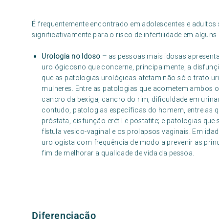
É frequentemente encontrado em adolescentes e adultos s
significativamente para o risco de infertilidade em alguns 
Urologia no Idoso –
as pessoas mais idosas apresent
urológicosno que concerne, principalmente, a disfunçõ
que as patologias urológicas afetam não só o trato 
mulheres. Entre as patologias que acometem ambos os
cancro da bexiga, cancro do rim, dificuldade em urinar, 
contudo, patologias específicas do homem, entre as qu
próstata, disfunção erétil e postatite; e patologias 
fístula vesico-vaginal e os prolapsos vaginais. Em ida
urologista com frequência de modo a prevenir as princi
fim de melhorar a qualidade de vida da pessoa.
Diferenciação