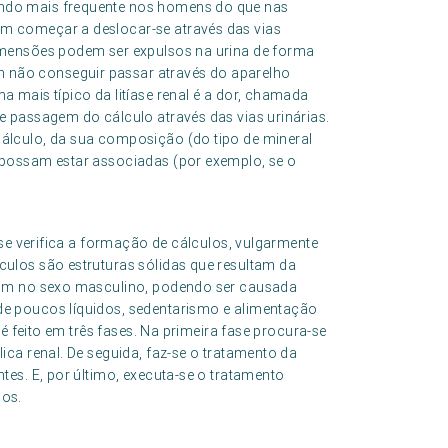
endo mais frequente nos homens do que nas
em começar a deslocar-se através das vias
dimensões podem ser expulsos na urina de forma
 não conseguir passar através do aparelho
a mais típico da litíase renal é a dor, chamada
 e passagem do cálculo através das vias urinárias.
cálculo, da sua composição (do tipo de mineral
e possam estar associadas (por exemplo, se o
e se verifica a formação de cálculos, vulgarmente
culos são estruturas sólidas que resultam da
omum no sexo masculino, podendo ser causada
de poucos líquidos, sedentarismo e alimentação
, é feito em três fases. Na primeira fase procura-se
lica renal. De seguida, faz-se o tratamento da
ntes. E, por último, executa-se o tratamento
los.