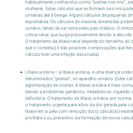
habitualmente conhecidos como “pedras nos rins”, s
mulheres. Estes cálculos que se formam nos rins pod
urinárias até à bexiga. Alguns cálculos de pequenas 
espontânea. Os cálculos de maiores dimensões podem
urinário, tendo de ser removidos pelo médico. O sintom
cólica renal, que surge precisamente devido à descida
O tratamento da litíase renal depende do tamanho do 
que o constitui) e das possíveis complicações que lh
cálculo tiver uma infeção associada).
Litíase urinária – a litíase urinária, é uma doença ond
denominados “pedras”, no aparelho urinário. Estes cál
aglomeração de cristais. A litíase urinária é mais c
devido a problemas genéticos, metabólicos, ingestão 
deficitária. O tratamento da litíase urinária, por norma
o tratamento urgente para alívio da dor gerada pela có
litíase em si pela com remoção do(s) cálculo(s) existe
profilático ou preventivo da formação de novos cálcu