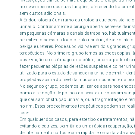
investigação clínica permite à equipa de Urologia do Tr
no desempenho das suas funções, oferecendo tratamen
sem custos adicionais.
A Endourologia é um ramo da urologia que consiste na 
urinário. Contrariamente à cirurgia aberta, serve-se de 
em pequenas câmaras e canais de trabalho, habitualment
permitem o acesso a todo o trato urinário, desde o início 
bexiga e ureteres. Pode subdividir-se em dois grandes gr
terapêuticos. No primeiro grupo temos as endoscopias, 
observação do estômago e do cólon, onde se pode observar
fazer pequenas biópsias de lesões suspeitas e colher urina
utilizado para o estudo de sangue na urina e permitir ide
projetadas acima do nível da mucosa circundante na bex
No segundo grupo, podemos utilizar os aparelhos endoscó
como a remoção de pólipos da bexiga que causam sangue
que causam obstrução urinária, ou a fragmentação e remo
no rim. Estes procedimentos terapêuticos podem ser realiz
laser.
Em qualquer dos casos, para este tipo de tratamentos, nã
evitando cicatrizes, permitindo uma rápida recuperação
de internamento curtos e uma rápida retoma da vida ativa