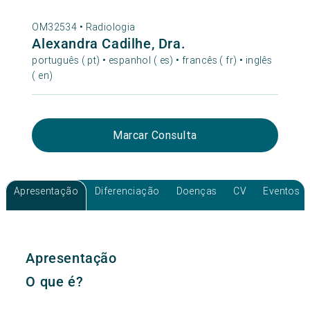
OM32534 •
Radiologia
Alexandra Cadilhe, Dra.
português ( pt) • espanhol ( es) • francês ( fr) • inglês
( en)
Marcar Consulta
Apresentação
Diferenciação
Doenças
CV
Eventos
Apresentação
O que é?