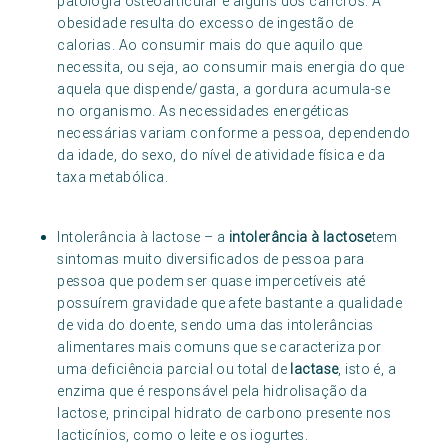
patologia osteoarticular e alguns dos cancros. A
obesidade resulta do excesso de ingestão de
calorias. Ao consumir mais do que aquilo que
necessita, ou seja, ao consumir mais energia do que
aquela que dispende/gasta, a gordura acumula-se
no organismo. As necessidades energéticas
necessárias variam conforme a pessoa, dependendo
da idade, do sexo, do nível de atividade física e da
taxa metabólica.
Intolerância à lactose – a
intolerância à lactose
tem
sintomas muito diversificados de pessoa para
pessoa que podem ser quase impercetíveis até
possuírem gravidade que afete bastante a qualidade
de vida do doente, sendo uma das intolerâncias
alimentares mais comuns que se caracteriza por
uma deficiência parcial ou total de
lactase
, isto é, a
enzima que é responsável pela hidrolisação da
lactose, principal hidrato de carbono presente nos
lacticínios, como o leite e os iogurtes.