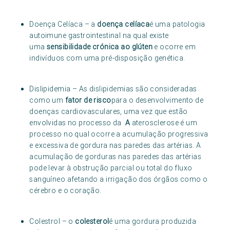
Doença Celíaca – a
doença celíaca
é uma patologia
autoimune gastrointestinal na qual existe
uma
sensibilidade crónica ao glúten
e ocorre em
indivíduos com uma pré-disposição genética.
Dislipidemia – As dislipidemias são consideradas
como um
fator de risco
para o desenvolvimento de
doenças cardiovasculares, uma vez que estão
envolvidas no processo da
A
aterosclerose é um
processo no qual ocorre a acumulação progressiva
e excessiva de gordura nas paredes das artérias. A
acumulação de gorduras nas paredes das artérias
pode levar à obstrução parcial ou total do fluxo
sanguíneo afetando a irrigação dos órgãos como o
cérebro e o coração.
Colestrol – o
colesterol
é uma gordura produzida