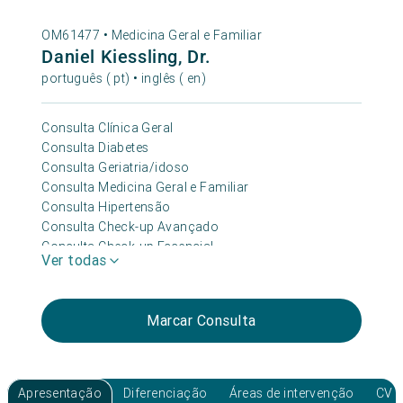
OM61477 •
Medicina Geral e Familiar
Daniel Kiessling, Dr.
português ( pt) • inglês ( en)
Consulta Clínica Geral
Consulta Diabetes
Consulta Geriatria/idoso
Consulta Medicina Geral e Familiar
Consulta Hipertensão
Consulta Check-up Avançado
Consulta Check-up Essencial
Ver todas
Consulta Aptidão Médico-desportiva
Consulta Médico de Família
Consulta Check-up Premium 360+
Marcar Consulta
Consulta Obesidade
Consulta Medicina Desportiva
Apresentação
Diferenciação
Áreas de intervenção
CV