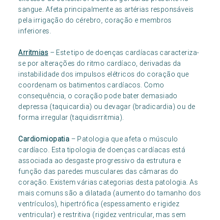
sangue. Afeta principalmente as artérias responsáveis
pela irrigação do cérebro, coração e membros
inferiores.
Arritmias
– Este tipo de doenças cardíacas caracteriza-
se por alterações do ritmo cardíaco, derivadas da
instabilidade dos impulsos elétricos do coração que
coordenam os batimentos cardíacos. Como
consequência, o coração pode bater demasiado
depressa (taquicardia) ou devagar (bradicardia) ou de
forma irregular (taquidisrritmia).
Cardiomiopatia
– Patologia que afeta o músculo
cardíaco. Esta tipologia de doenças cardíacas está
associada ao desgaste progressivo da estrutura e
função das paredes musculares das câmaras do
coração. Existem várias categorias desta patologia. As
mais comuns são a dilatada (aumento do tamanho dos
ventrículos), hipertrófica (espessamento e rigidez
ventricular) e restritiva (rigidez ventricular, mas sem