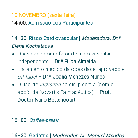
10 NOVEMBRO (sexta-feira):
14h00:
Admissão dos Participantes
14H30:
Risco Cardiovascular
|
Moderadora: Dr.ª
Elena Kochetkova
Obesidade como fator de risco vascular
independente –
Dr.ª Filipa Almeida
Tratamento médico da obesidade: aprovado e
off-label
–
Dr.ª Joana Menezes Nunes
O uso de
Inclisiran
na dislipidemia (com o
apoio da Novartis Farmacêutica) –
Prof.
Doutor Nuno Bettencourt
16H00:
Coffee-break
16H30:
Geriatria
|
Moderador: Dr. Manuel Mendes