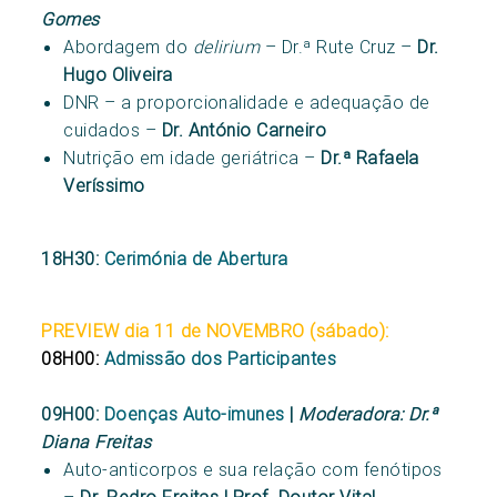
Gomes
Abordagem do
delirium
– Dr.ª Rute Cruz –
Dr.
Hugo Oliveira
DNR – a proporcionalidade e adequação de
cuidados –
Dr. António Carneiro
Nutrição em idade geriátrica –
Dr.ª Rafaela
Veríssimo
18H30:
Cerimónia de Abertura
PREVIEW dia 11 de NOVEMBRO (sábado
):
08H00:
Admissão dos Participantes
09H00:
Doenças Auto-imunes
|
Moderadora: Dr.ª
Diana Freitas
Auto-anticorpos e sua relação com fenótipos
–
Dr. Pedro Freitas | Prof. Doutor Vital