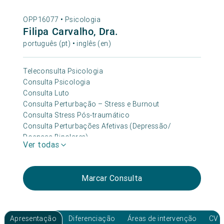
OPP16077 •
Psicologia
Filipa Carvalho, Dra.
português (pt) • inglês (en)
Teleconsulta Psicologia
Consulta Psicologia
Consulta Luto
Consulta Perturbação – Stress e Burnout
Consulta Stress Pós-traumático
Consulta Perturbações Afetivas (Depressão/
Doenças Bipolares)
Ver todas
Consulta Depressão e Ansiedade
Consulta Fobias
Consulta Terapia de Casal
Marcar Consulta
Teleconsulta Depressão e Ansiedade
Consulta Psicooncologia e Cuidados de Suporte
(paliativos)
Consulta Comportamento Alimentar (Anorexia/
Apresentação
Diferenciação
Áreas de intervenção
CV