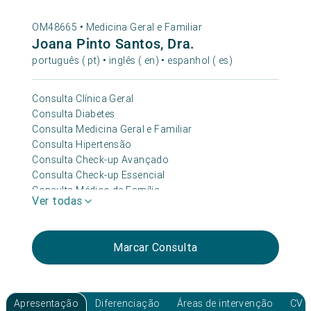
OM48665 •
Medicina Geral e Familiar
Joana Pinto Santos, Dra.
português ( pt) • inglês ( en) • espanhol ( es)
Consulta Clínica Geral
Consulta Diabetes
Consulta Medicina Geral e Familiar
Consulta Hipertensão
Consulta Check-up Avançado
Consulta Check-up Essencial
Consulta Médico de Família
Ver todas
Consulta Check-up Premium 360+
Consulta Depressão e Ansiedade
Consulta Medicina Do Sono
Marcar Consulta
Apresentação
Diferenciação
Áreas de intervenção
CV