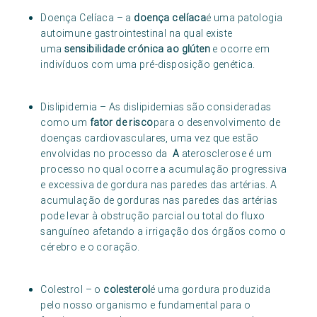
Doença Celíaca – a
doença celíaca
é uma patologia
autoimune gastrointestinal na qual existe
uma
sensibilidade crónica ao glúten
e ocorre em
indivíduos com uma pré-disposição genética.
Dislipidemia – As dislipidemias são consideradas
como um
fator de risco
para o desenvolvimento de
doenças cardiovasculares, uma vez que estão
envolvidas no processo da
A
aterosclerose é um
processo no qual ocorre a acumulação progressiva
e excessiva de gordura nas paredes das artérias. A
acumulação de gorduras nas paredes das artérias
pode levar à obstrução parcial ou total do fluxo
sanguíneo afetando a irrigação dos órgãos como o
cérebro e o coração.
Colestrol – o
colesterol
é uma gordura produzida
pelo nosso organismo e fundamental para o