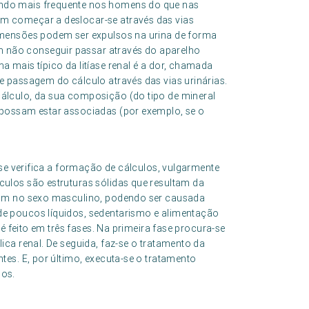
endo mais frequente nos homens do que nas
em começar a deslocar-se através das vias
dimensões podem ser expulsos na urina de forma
 não conseguir passar através do aparelho
a mais típico da litíase renal é a dor, chamada
 e passagem do cálculo através das vias urinárias.
cálculo, da sua composição (do tipo de mineral
e possam estar associadas (por exemplo, se o
e se verifica a formação de cálculos, vulgarmente
culos são estruturas sólidas que resultam da
omum no sexo masculino, podendo ser causada
de poucos líquidos, sedentarismo e alimentação
, é feito em três fases. Na primeira fase procura-se
lica renal. De seguida, faz-se o tratamento da
ntes. E, por último, executa-se o tratamento
los.