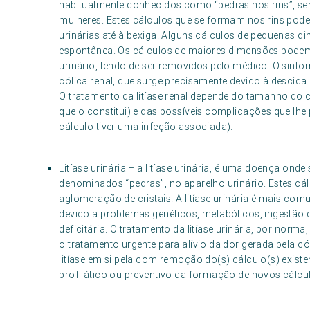
habitualmente conhecidos como “pedras nos rins”, s
mulheres. Estes cálculos que se formam nos rins pod
urinárias até à bexiga. Alguns cálculos de pequenas 
espontânea. Os cálculos de maiores dimensões podem
urinário, tendo de ser removidos pelo médico. O sintom
cólica renal, que surge precisamente devido à descida
O tratamento da litíase renal depende do tamanho do 
que o constitui) e das possíveis complicações que lh
cálculo tiver uma infeção associada).
Litíase urinária – a litíase urinária, é uma doença ond
denominados “pedras”, no aparelho urinário. Estes cál
aglomeração de cristais. A litíase urinária é mais c
devido a problemas genéticos, metabólicos, ingestão 
deficitária. O tratamento da litíase urinária, por norma
o tratamento urgente para alívio da dor gerada pela có
litíase em si pela com remoção do(s) cálculo(s) existe
profilático ou preventivo da formação de novos cálcu