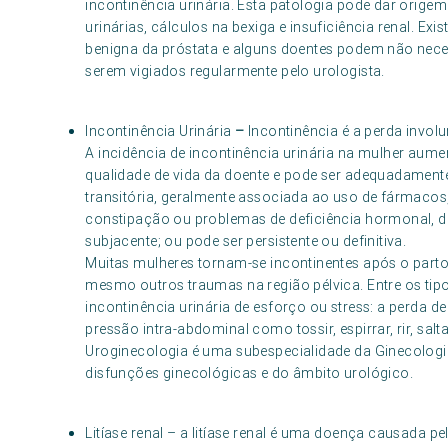
incontinência urinária. Esta patologia pode dar orig
urinárias, cálculos na bexiga e insuficiência renal. Ex
benigna da próstata e alguns doentes podem não nece
serem vigiados regularmente pelo urologista.
Incontinência Urinária
–
Incontinência é a perda involu
A incidência de incontinência urinária na mulher aum
qualidade de vida da doente e pode ser adequadamente
transitória, geralmente associada ao uso de fármacos, 
constipação ou problemas de deficiência hormonal, 
subjacente; ou pode ser persistente ou definitiva.
Muitas mulheres tornam-se incontinentes após o parto, 
mesmo outros traumas na região pélvica. Entre os tip
incontinência urinária de esforço ou stress: a perda 
pressão intra-abdominal como tossir, espirrar, rir, salt
Uroginecologia é uma subespecialidade da Ginecolog
disfunções ginecológicas e do âmbito urológico.
Litíase renal – a litíase renal é uma doença causada p