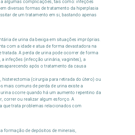
em a algumas complicações, tais como: infeções
istem diversas formas de tratamento da hiperplasia
ssitar de um tratamento em si, bastando apenas
ntária de urina da bexiga em situações impróprias.
enta com a idade e atua de forma devastadora na
 tratada. A perda de urina pode ocorrer de forma
a infeções (infecção urinária, vaginites), a
desaparecendo após o tratamento da causa
histerectomia (cirurgia para retirada do útero) ou
os mais comuns de perda de urina existe a
de urina ocorre quando há um aumento repentino da
ar, correr ou realizar algum esforço. A
ia que trata problemas relacionados com
ela formação de depósitos de minerais,