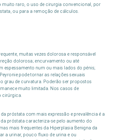
 muito raro, o uso de cirurgia convencional, por
stata, ou para a remoção de cálculos.
equente, muitas vezes dolorosa e responsável
ereção dolorosa; encurvamento ou até
um espessamento num ou mais lados do pénis;
Peyronie pode tornar as relações sexuais
 o grau de curvatura. Poderão ser propostos
ermanece muito limitada. Nos casos de
 cirúrgica.
 da próstata com mais expressão e prevalência é a
a da próstata caracteriza-se pelo aumento do
omas mais frequentes da Hiperplasia Benigna da
 a urinar, pouco fluxo de urina e ou