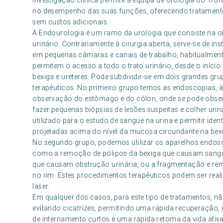
investigação clínica permite à equipa de Urologia do Tr
no desempenho das suas funções, oferecendo tratamen
sem custos adicionais.
A Endourologia é um ramo da urologia que consiste na 
urinário. Contrariamente à cirurgia aberta, serve-se de 
em pequenas câmaras e canais de trabalho, habitualment
permitem o acesso a todo o trato urinário, desde o início 
bexiga e ureteres. Pode subdividir-se em dois grandes gr
terapêuticos. No primeiro grupo temos as endoscopias, 
observação do estômago e do cólon, onde se pode observar
fazer pequenas biópsias de lesões suspeitas e colher urina
utilizado para o estudo de sangue na urina e permitir ide
projetadas acima do nível da mucosa circundante na bex
No segundo grupo, podemos utilizar os aparelhos endoscó
como a remoção de pólipos da bexiga que causam sangue
que causam obstrução urinária, ou a fragmentação e remo
no rim. Estes procedimentos terapêuticos podem ser realiz
laser.
Em qualquer dos casos, para este tipo de tratamentos, nã
evitando cicatrizes, permitindo uma rápida recuperação
de internamento curtos e uma rápida retoma da vida ativa