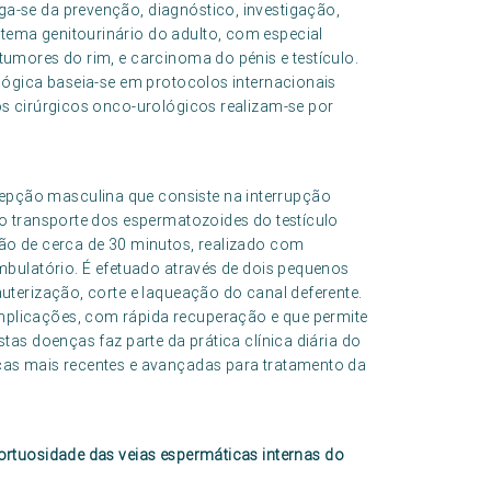
a-se da prevenção, diagnóstico, investigação,
tema genitourinário do adulto, com especial
tumores do rim, e carcinoma do pénis e testículo.
ológica baseia-se em protocolos internacionais
os cirúrgicos onco-urológicos realizam-se por
pção masculina que consiste na interrupção
lo transporte dos espermatozoides do testículo
ção de cerca de 30 minutos, realizado com
ambulatório. É efetuado através de dois pequenos
auterização, corte e laqueação do canal deferente.
mplicações, com rápida recuperação e que permite
tas doenças faz parte da prática clínica diária do
cas mais recentes e avançadas para tratamento da
tortuosidade das veias espermáticas internas do