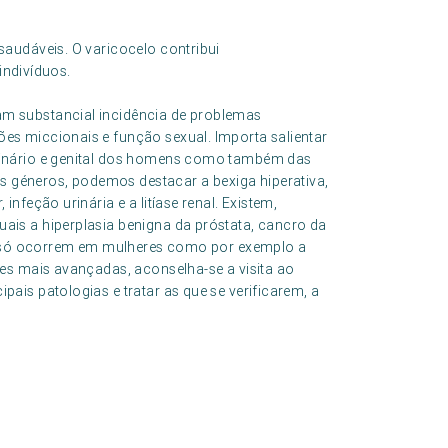
audáveis. O varicocelo contribui
indivíduos.
am substancial incidência de problemas
es miccionais e função sexual. Importa salientar
urinário e genital dos homens como também das
 géneros, podemos destacar a bexiga hiperativa,
infeção urinária e a litíase renal. Existem,
ais a hiperplasia benigna da próstata, cancro da
que só ocorrem em mulheres como por exemplo a
des mais avançadas, aconselha-se a visita ao
pais patologias e tratar as que se verificarem, a