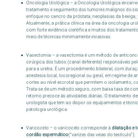
Oncologia Urológica – a Oncologia Urológica encarreg
tratamento e seguimento dos tumores malignos do sis
enfoque no cancro da próstata, neoplasias da bexiga, 
Atualmente, a prática clínica na área da oncologia ur
com forte evidência científica e muitos dos tratament
meio de técnicas minimamente invasivas.
Vasectomia – a vasectomia é um método de anticonce
cirúrgica dos tubos (canal deferente) responsáveis pe
para a uretra. É um procedimento bilateral, com dura
anestesia local, locoregional ou geral, em regime de 
cortes ao nível escrotal que permitem o isolamento, c
Trata-se de um método seguro, com baixa taxa de co
retorno precoce às atividades diárias. O tratamento des
urologista que tem ao dispor os equipamentos e técni
patologia urológica.
Varicocelo – o varicocelo corresponde à
dilatação e 
cordão espermático
(“varizes das veias do testículo”).