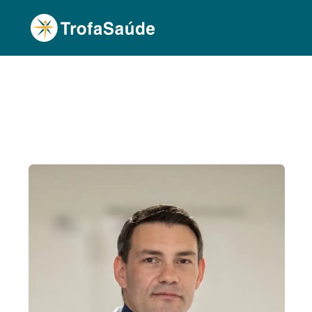
Página Inicial
Corpo Clínico
Pedro S. De Oliv
•
•