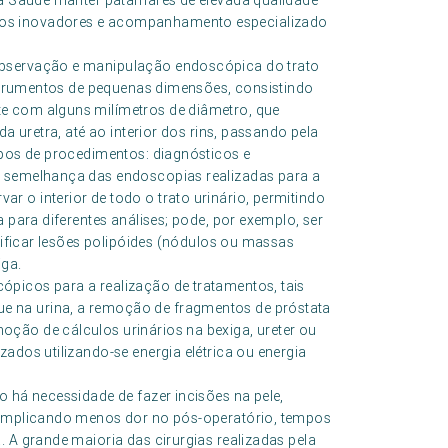
ofa Saúde manter patamares de elevada qualidade
tos inovadores e acompanhamento especializado
observação e manipulação endoscópica do trato
instrumentos de pequenas dimensões, consistindo
e com alguns milímetros de diâmetro, que
da uretra, até ao interior dos rins, passando pela
upos de procedimentos: diagnósticos e
à semelhança das endoscopias realizadas para a
 o interior de todo o trato urinário, permitindo
 para diferentes análises; pode, por exemplo, ser
ntificar lesões polipóides (nódulos ou massas
iga.
picos para a realização de tratamentos, tais
 na urina, a remoção de fragmentos de próstata
ção de cálculos urinários na bexiga, ureter ou
ados utilizando-se energia elétrica ou energia
o há necessidade de fazer incisões na pele,
, implicando menos dor no pós-operatório, tempos
. A grande maioria das cirurgias realizadas pela