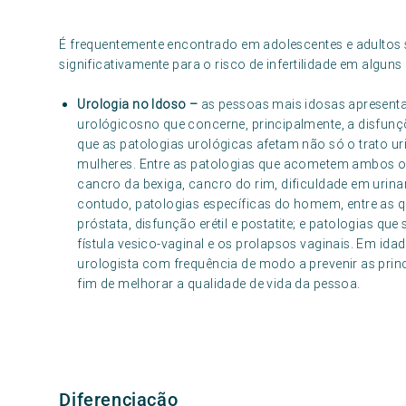
É frequentemente encontrado em adolescentes e adultos s
significativamente para o risco de infertilidade em alguns 
Urologia no Idoso –
as pessoas mais idosas apresent
urológicosno que concerne, principalmente, a disfunçõ
que as patologias urológicas afetam não só o trato 
mulheres. Entre as patologias que acometem ambos os
cancro da bexiga, cancro do rim, dificuldade em urinar, 
contudo, patologias específicas do homem, entre as qu
próstata, disfunção erétil e postatite; e patologias 
fístula vesico-vaginal e os prolapsos vaginais. Em ida
urologista com frequência de modo a prevenir as princi
fim de melhorar a qualidade de vida da pessoa.
Diferenciação