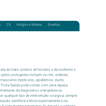
o
CV
Artigos e Vídeos
Eventos
rata do trato urinário de homens e de mulheres e
elos urologistas incluem os rins, ureteres,
 masculino (testículos, epidídimos, ducto
upo Trofa Saúde pode contar com uma equipa
mentares de diagnóstico e terapêuticos
ar qualquer tipo de intervenção cirúrgica, sempre
zação científica e técnica permanente e na