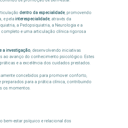
 contínuo de promoção de bem-estar.
articulação
dentro da especialidade
, promovendo
a, e pela
interespecialidade
, através da
iatria, a Pedopsiquiatria, a Neurologia e a
s completo e uma articulação clínica rigorosa
 a investigação
, desenvolvendo iniciativas
dos ao avanço do conhecimento psicológico. Estes
áticas e a excelência dos cuidados prestados.
samente concebidos para promover conforto,
reparados para a prática clínica, contribuindo
os os momentos.
 bem-estar psíquico e relacional dos