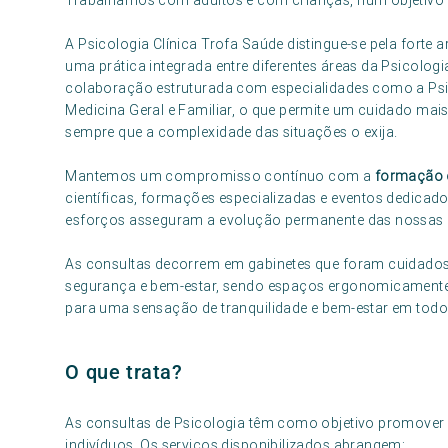
Trabalhamos com adultos e com crianças, num objetivo
A Psicologia Clínica Trofa Saúde distingue-se pela forte 
uma prática integrada entre diferentes áreas da Psicologi
colaboração estruturada com especialidades como a Psiqu
Medicina Geral e Familiar, o que permite um cuidado mai
sempre que a complexidade das situações o exija.
Mantemos um compromisso contínuo com a
formação e
científicas, formações especializadas e eventos dedica
esforços asseguram a evolução permanente das nossas pr
As consultas decorrem em gabinetes que foram cuidado
segurança e bem-estar, sendo espaços ergonomicamente p
para uma sensação de tranquilidade e bem-estar em tod
O que trata?
As consultas de Psicologia têm como objetivo promover o
indivíduos. Os serviços disponibilizados abrangem: