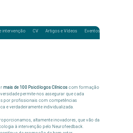
e intervenção
CV
Artigos e Vídeos
Eventos
or
mais de 100 Psicólogos Clínicos
com formação
diversidade permite-nos assegurar que cada
s por profissionais com competências
ica e verdadeiramente individualizada.
roporcionamos, altamente inovadores, que vão da
icologia à intervenção pelo Neurofeedback.