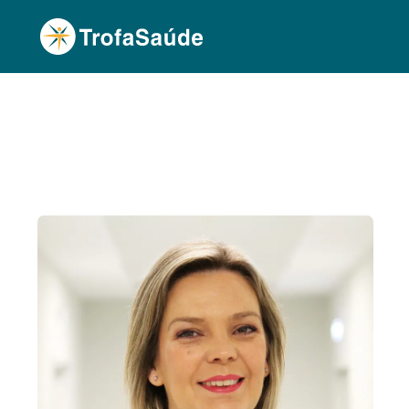
Página Inicial
Corpo Clínico
Susana Fernand
•
•