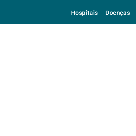
Hospitais
Doenças
es, Prof.ª Dra.