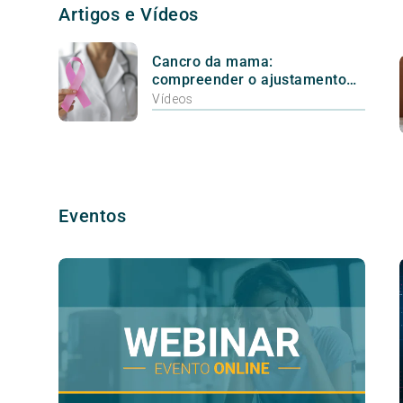
Artigos e Vídeos
Cancro da mama:
compreender o ajustamento
emocional ao longo do
Vídeos
tratamento
Eventos