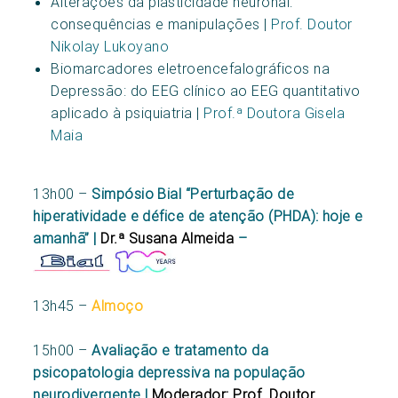
Alterações da plasticidade neuronal:
consequências e manipulações |
Prof. Doutor
Nikolay Lukoyano
Biomarcadores eletroencefalográficos na
Depressão: do EEG clínico ao EEG quantitativo
aplicado à psiquiatria |
Prof.ª Doutora Gisela
Maia
13h00 –
Simpósio Bial “Perturbação de
hiperatividade e défice de atenção (PHDA): hoje e
amanhã” |
Dr.ª Susana Almeida
–
13h45 –
Almoço
15h00 –
Avaliação e tratamento da
psicopatologia depressiva na população
neurodivergente |
Moderador: Prof. Doutor