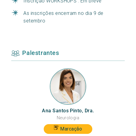
Inscrição WORKSHOPS : Em breve
As inscrições encerram no dia 9 de
setembro
Palestrantes
Ana Santos Pinto, Dra.
Neurologia
Coo
Marcação