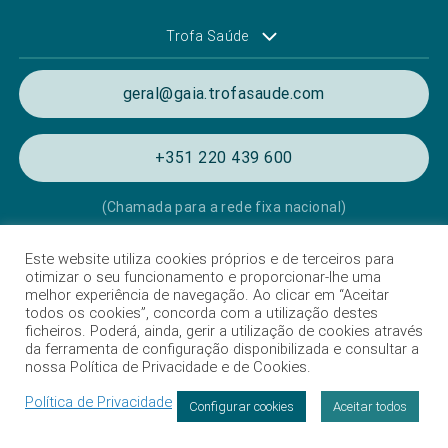
Trofa Saúde
geral@gaia.trofasaude.com
+351 220 439 600
(Chamada para a rede fixa nacional)
Este website utiliza cookies próprios e de terceiros para
Política de Privacidade e de Cookies
otimizar o seu funcionamento e proporcionar-lhe uma
melhor experiência de navegação. Ao clicar em “Aceitar
Termos e condições de utilização
todos os cookies”, concorda com a utilização destes
ficheiros. Poderá, ainda, gerir a utilização de cookies através
Listagem das Unidades Hospitalares
da ferramenta de configuração disponibilizada e consultar a
nossa Política de Privacidade e de Cookies.
Proteção de dados
Política de Privacidade
Livro de Reclamações
Configurar cookies
Aceitar todos
Intermediação de crédito