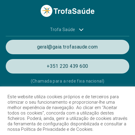
Trofa Saúde
geral@gaia.trofasaude.com
+351 220 439 600
(Chamada para a rede fixa nacional)
Este website utiliza cookies próprios e de terceiros para
Política de Privacidade e de Cookies
otimizar o seu funcionamento e proporcionar-lhe uma
melhor experiência de navegação. Ao clicar em “Aceitar
Termos e condições de utilização
todos os cookies”, concorda com a utilização destes
ficheiros. Poderá, ainda, gerir a utilização de cookies através
Listagem das Unidades Hospitalares
da ferramenta de configuração disponibilizada e consultar a
nossa Política de Privacidade e de Cookies.
Proteção de dados