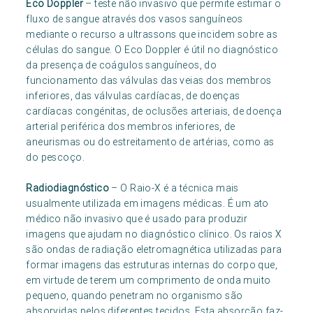
Eco Doppler
– teste não invasivo que permite estimar o
fluxo de sangue através dos vasos sanguíneos
mediante o recurso a ultrassons que incidem sobre as
células do sangue. O Eco Doppler é útil no diagnóstico
da presença de coágulos sanguíneos, do
funcionamento das válvulas das veias dos membros
inferiores, das válvulas cardíacas, de doenças
cardíacas congénitas, de oclusões arteriais, de doença
arterial periférica dos membros inferiores, de
aneurismas ou do estreitamento de artérias, como as
do pescoço.
Radiodiagnóstico
– O Raio-X é a técnica mais
usualmente utilizada em imagens médicas. É um ato
médico não invasivo que é usado para produzir
imagens que ajudam no diagnóstico clínico. Os raios X
são ondas de radiação eletromagnética utilizadas para
formar imagens das estruturas internas do corpo que,
em virtude de terem um comprimento de onda muito
pequeno, quando penetram no organismo são
absorvidas pelos diferentes tecidos. Esta absorção faz-