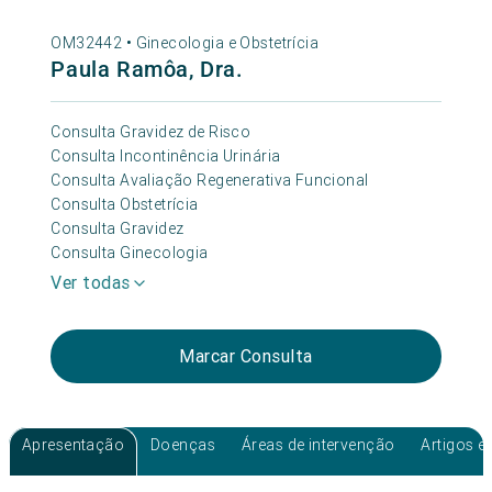
OM32442 •
Ginecologia e Obstetrícia
Paula Ramôa, Dra.
Consulta Gravidez de Risco
Consulta Incontinência Urinária
Consulta Avaliação Regenerativa Funcional
Consulta Obstetrícia
Consulta Gravidez
Consulta Ginecologia
Ver todas
Marcar Consulta
Apresentação
Doenças
Áreas de intervenção
Artigos e